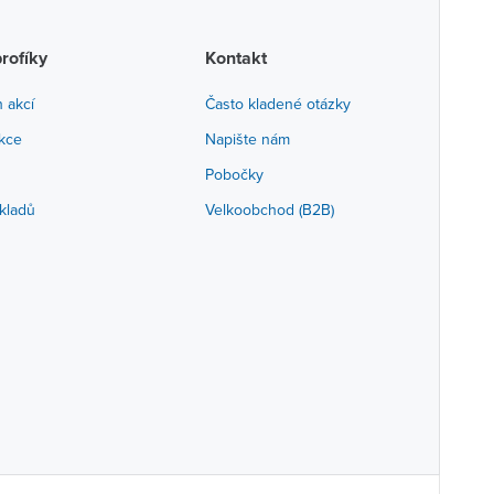
profíky
Kontakt
h akcí
Často kladené otázky
akce
Napište nám
Pobočky
kladů
Velkoobchod (B2B)