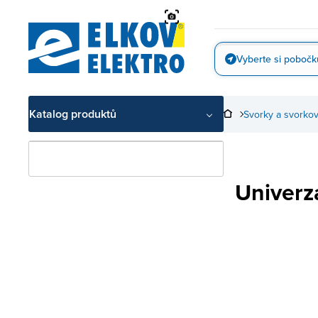
Přejít
na
obsah
Vyberte si pobočk
Vyfotit
Katalog produktů
Svorky a svorko
Univerz