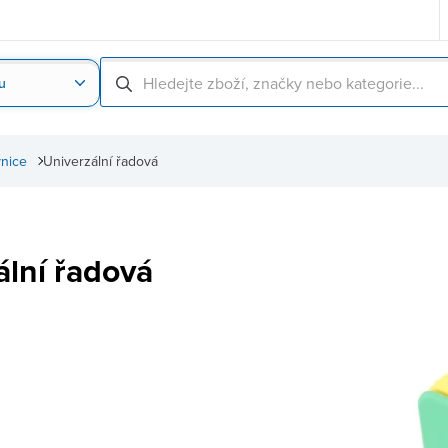
u
Nahrát obrázek produktu
Skenování čárové
vnice
Univerzální řadová
ální řadová