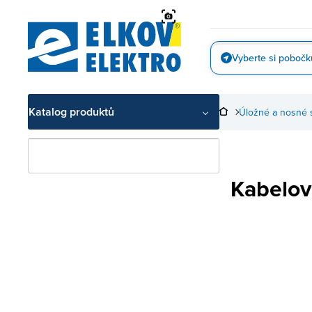
Přejít
na
obsah
Vyberte si pobočk
Vyfotit
Katalog produktů
Úložné a nosné 
Kabelov