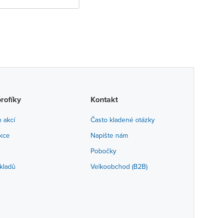
profíky
Kontakt
h akcí
Často kladené otázky
akce
Napište nám
Pobočky
kladů
Velkoobchod (B2B)