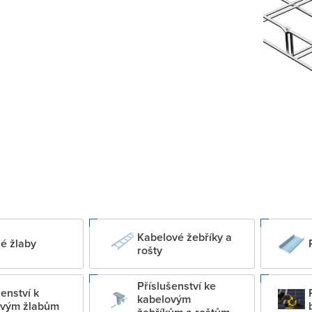
Kabelové žebříky a
é žlaby
rošty
Příslušenství ke
šenství k
kabelovým
ovým žlabům