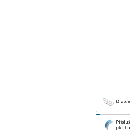
Drátěn
Příslu
plech