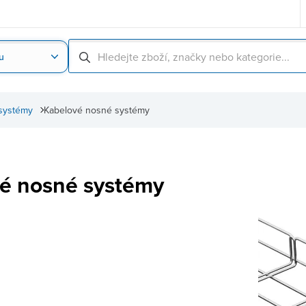
u
Nahrát obrázek produktu
Skenování čárové
systémy
Kabelové nosné systémy
é nosné systémy