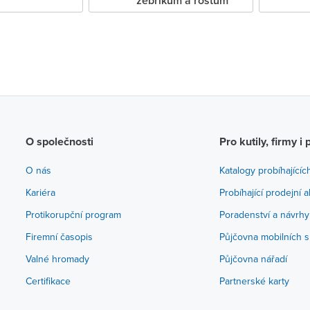
žebříkům a roštům
O společnosti
Pro kutily, firmy i 
O nás
Katalogy probíhajícíc
Kariéra
Probíhající prodejní 
Protikorupční program
Poradenství a návrhy
Firemní časopis
Půjčovna mobilních s
Valné hromady
Půjčovna nářadí
Certifikace
Partnerské karty