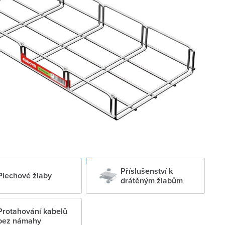
Příslušenství k
Plechové žlaby
drátěným žlabům
Protahování kabelů
bez námahy