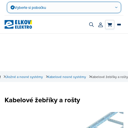
Přejít
Vyberte si pobočku
na
obsah
Zapnout/vypnout
Přihlásit/registro
vyhledávací
účet
panel
Úložné a nosné systémy
Kabelové nosné systémy
Kabelové žebříky a rošty
Kabelové žebříky a rošty