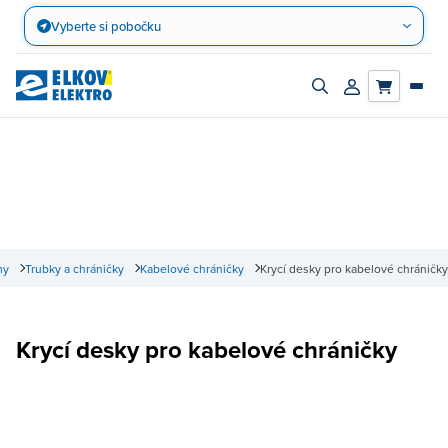
Přejít
Vyberte si pobočku
na
obsah
Zapnout/vypnout
Přihlásit/registro
vyhledávací
účet
panel
my
Trubky a chráničky
Kabelové chráničky
Krycí desky pro kabelové chráničky
Krycí desky pro kabelové chráničky