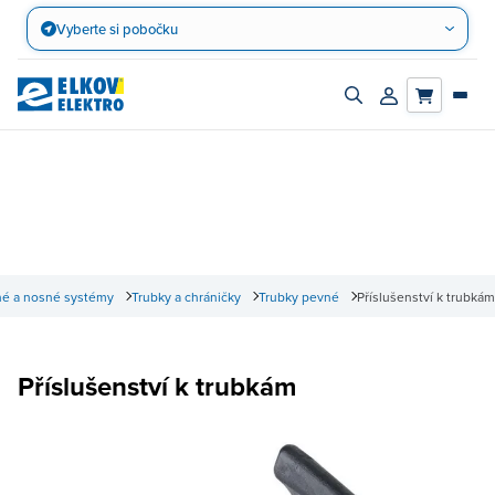
Přejít
Vyberte si pobočku
na
obsah
Zapnout/vypnout
Přihlásit/registro
vyhledávací
účet
panel
né a nosné systémy
Trubky a chráničky
Trubky pevné
Příslušenství k trubkám
Příslušenství k trubkám