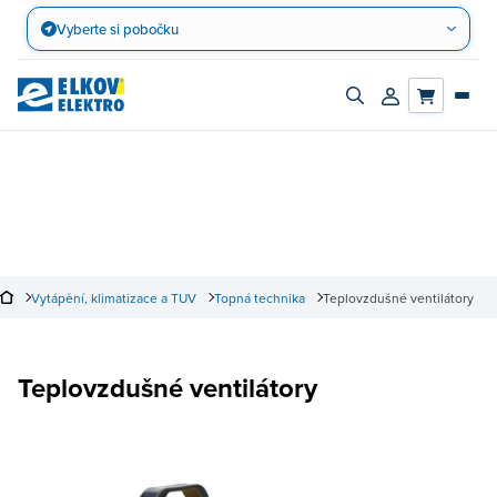
Přejít
Vyberte si pobočku
na
obsah
Zapnout/vypnout
Přihlásit/registro
vyhledávací
účet
panel
Vytápění, klimatizace a TUV
Topná technika
Teplovzdušné ventilátory
Teplovzdušné ventilátory