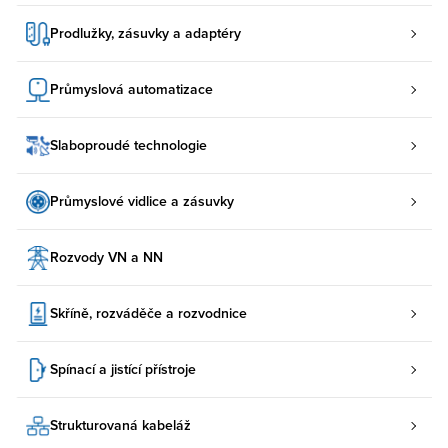
Prodlužky, zásuvky a adaptéry
Průmyslová automatizace
Slaboproudé technologie
Průmyslové vidlice a zásuvky
Rozvody VN a NN
Skříně, rozváděče a rozvodnice
Spínací a jistící přístroje
Strukturovaná kabeláž