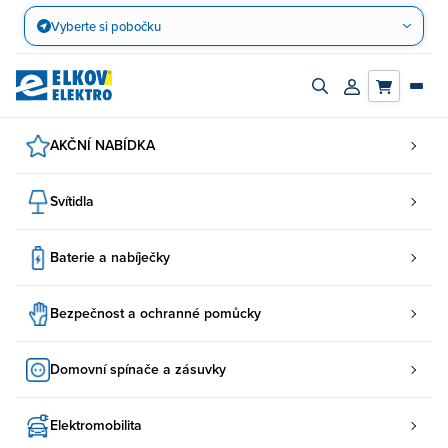
Přejít
Vyberte si pobočku
na
obsah
Zapnout/vypnout
Přihlásit/registro
vyhledávací
účet
panel
AKČNÍ NABÍDKA
Svítidla
Baterie a nabíječky
Bezpečnost a ochranné pomůcky
Domovní spínače a zásuvky
Elektromobilita