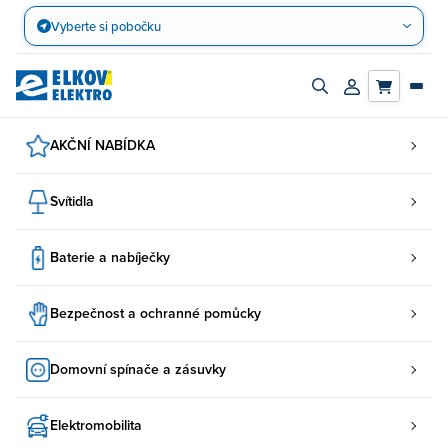
Přejít
Vyberte si pobočku
na
obsah
Zapnout/vypnout
Přihlásit/registro
vyhledávací
účet
panel
AKČNÍ NABÍDKA
Svítidla
Baterie a nabíječky
Bezpečnost a ochranné pomůcky
Domovní spínače a zásuvky
Elektromobilita