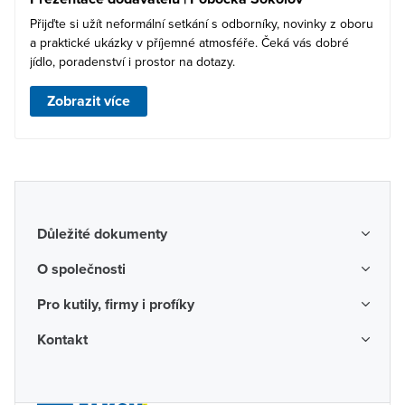
Přijďte si užít neformální setkání s odborníky, novinky z oboru
a praktické ukázky v příjemné atmosféře. Čeká vás dobré
jídlo, poradenství i prostor na dotazy.
Zobrazit více
Důležité dokumenty
Obchodní podmínky
O společnosti
Možnosti dopravy a platby
O nás
Pro kutily, firmy i profíky
Reklamace a vrácení zboží
Kariéra
Katalogy probíhajících akcí
Kontakt
Odstoupení od smlouvy
Protikorupční program
Probíhající prodejní akce
Spotřebitel
Často kladené otázky
Firemní časopis
Poradenství a návrhy
Ochrana osobních údajů
Napište nám
Valné hromady