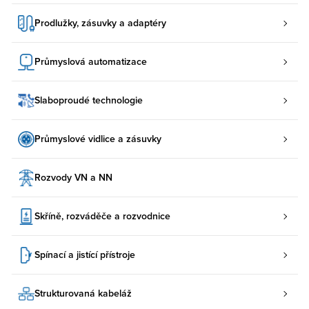
Prodlužky, zásuvky a adaptéry
Průmyslová automatizace
Slaboproudé technologie
Průmyslové vidlice a zásuvky
Rozvody VN a NN
Skříně, rozváděče a rozvodnice
Spínací a jistící přístroje
Strukturovaná kabeláž