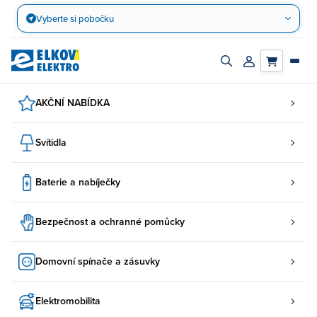
Přejít
Vyberte si pobočku
na
obsah
Zapnout/vypnout
Přihlásit/registro
vyhledávací
účet
panel
AKČNÍ NABÍDKA
Svítidla
Baterie a nabíječky
Bezpečnost a ochranné pomůcky
Domovní spínače a zásuvky
Elektromobilita