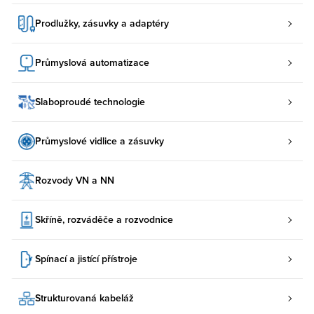
Prodlužky, zásuvky a adaptéry
Průmyslová automatizace
Slaboproudé technologie
Průmyslové vidlice a zásuvky
Rozvody VN a NN
Skříně, rozváděče a rozvodnice
Spínací a jistící přístroje
Strukturovaná kabeláž