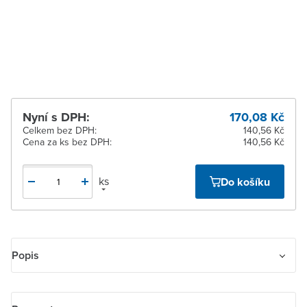
12 dnů
Žďár nad Sázavou
Na objednání obvykle do
12 dnů
Nyní s DPH:
170,08 Kč
Celkem bez DPH:
140,56 Kč
Cena za ks bez DPH:
140,56 Kč
ks
Do košíku
Popis
Vidlice s plochými kontakty, s přímým vývodem, uspořádání
kontaktů C1.