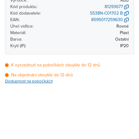
Výrobce:
ABB
Kód produktu:
81293677
Kód dodavatele:
5538N-C01702 B
EAN:
8595017259630
Úhel vidlice:
Rovné
Materiál:
Plast
Barva:
Ostatní
Krytí (IP):
IP20
K vyzvednutí na pobočkách obvykle do 12 dnů
Na objednání obvykle do 12 dnů
Dostupnost na pobočkách
Pobočka
Dostupnost
Brno - Kšírova
Na objednání obvykle do