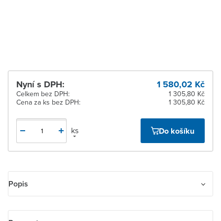
pracovních dnů
Žďár nad Sázavou
K vyzvednutí do 2
pracovních dnů
Nyní s DPH:
1 580,02 Kč
Celkem bez DPH:
1 305,80 Kč
Cena za ks bez DPH:
1 305,80 Kč
ks
Do košíku
Popis
Ovládač přepínací se svorkou N. Bezšroubové připojení vodičů.