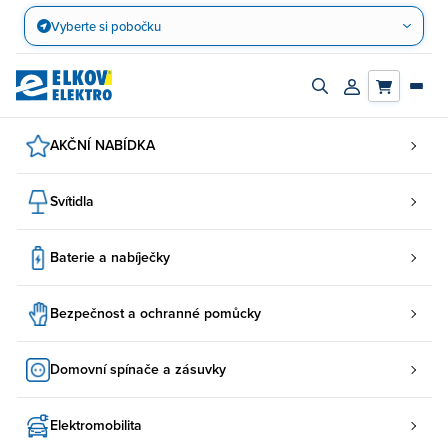
Přejít
Vyberte si pobočku
na
obsah
Zapnout/vypnout
Přihlásit/registro
vyhledávací
účet
panel
AKČNÍ NABÍDKA
Svítidla
Baterie a nabíječky
Bezpečnost a ochranné pomůcky
Domovní spínače a zásuvky
Elektromobilita