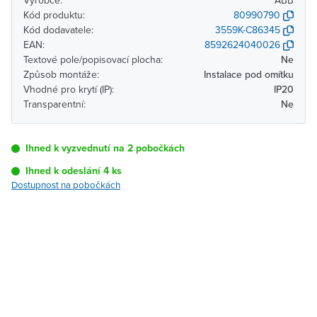
Výrobce:
ABB
Kód produktu:
80990790
Kód dodavatele:
3559K-C86345
EAN:
8592624040026
Textové pole/popisovací plocha:
Ne
Způsob montáže:
Instalace pod omítku
Vhodné pro krytí (IP):
IP20
Transparentní:
Ne
Ihned k vyzvednutí na 2 pobočkách
Ihned k odeslání 4 ks
Dostupnost na pobočkách
Pobočka
Dostupnost
Brno - Kšírova
Ihned k vyzvednutí 4 ks