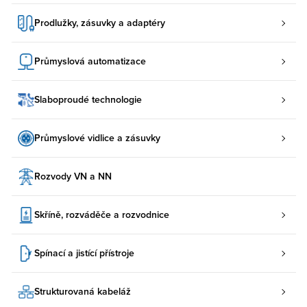
Prodlužky, zásuvky a adaptéry
Průmyslová automatizace
Slaboproudé technologie
Průmyslové vidlice a zásuvky
Rozvody VN a NN
Skříně, rozváděče a rozvodnice
Spínací a jistící přístroje
Strukturovaná kabeláž