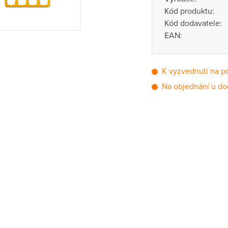
Kód produktu:
Kód dodavatele:
EAN:
K vyzvednutí na p
Na objednání u do
Pobočka
Brno - Kšírova (
Brno - Řečkovi
Blansko