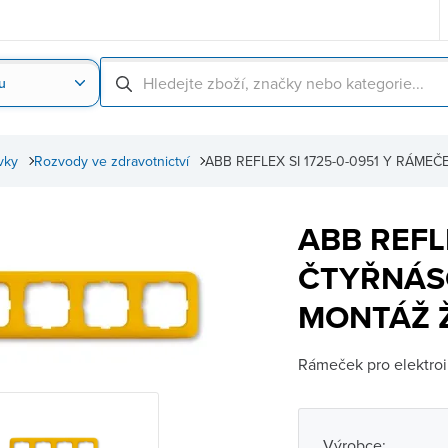
u
Nahrát obrázek produktu
Skenování čárové
vky
Rozvody ve zdravotnictví
ABB REFLEX SI 1725-0-0951 Y RÁ
ABB REFL
ČTYŘNÁS
MONTÁŽ 
Rámeček pro elektroin
Výrobce: