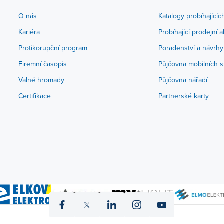
O nás
Katalogy probíhajícíc
Kariéra
Probíhající prodejní 
Protikorupční program
Poradenství a návrhy
Firemní časopis
Půjčovna mobilních s
Valné hromady
Půjčovna nářadí
Certifikace
Partnerské karty
icon
icon
icon
icon
icon
fb
twitter
linked
instagram
yt