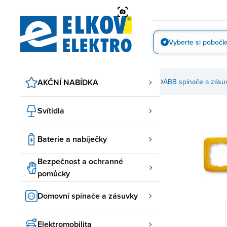
Přejít
na
obsah
Vyberte si pobočk
Vyfotit
AKČNÍ NABÍDKA
Domovní spínače a zásuvky
ABB spínače a zásu
Svítidla
Baterie a nabíječky
Bezpečnost a ochranné
pomůcky
Domovní spínače a zásuvky
Elektromobilita