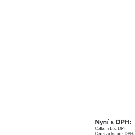
Uherské Hradiš
Uherské Hradišt
Velké Meziříčí
Vysoké Mýto
Zábřeh
Zastávka u Brn
Zlín
Žďár nad Sáza
Nyní s DPH:
Celkem bez DPH:
Cena za ks bez DPH: