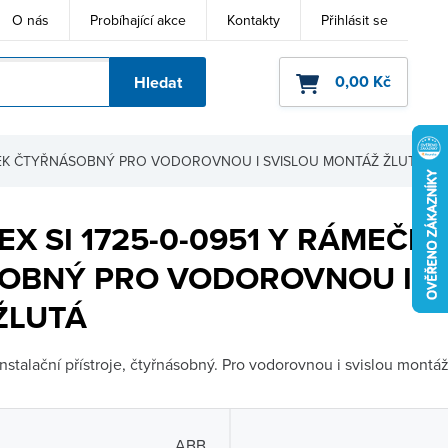
O nás
Probíhající akce
Kontakty
Přihlásit se
0,00 Kč
Hledat
ho kódu
MEČEK ČTYŘNÁSOBNÝ PRO VODOROVNOU I SVISLOU MONTÁŽ ŽLUTÁ
EX SI 1725-0-0951 Y RÁMEČEK
OBNÝ PRO VODOROVNOU I S
ŽLUTÁ
stalační přístroje, čtyřnásobný. Pro vodorovnou i svislou montá
ABB