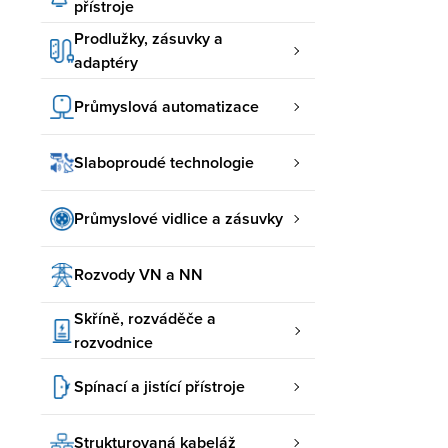
přístroje
Prodlužky, zásuvky a
adaptéry
Průmyslová automatizace
Slaboproudé technologie
Průmyslové vidlice a zásuvky
Rozvody VN a NN
Skříně, rozváděče a
rozvodnice
Spínací a jistící přístroje
Strukturovaná kabeláž