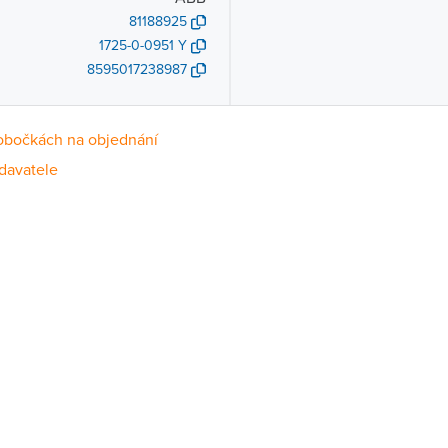
81188925
1725-0-0951 Y
8595017238987
obočkách na objednání
davatele
Dostupnost
centrála)
Na objednání u dodavatele
ce
Na objednání u dodavatele
Na objednání u dodavatele