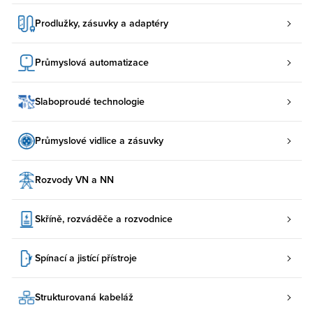
Prodlužky, zásuvky a adaptéry
Průmyslová automatizace
Slaboproudé technologie
Průmyslové vidlice a zásuvky
Rozvody VN a NN
Skříně, rozváděče a rozvodnice
Spínací a jistící přístroje
Strukturovaná kabeláž