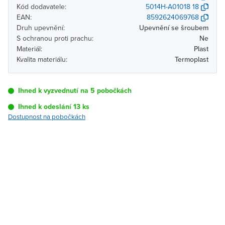
Kód dodavatele:
5014H-A01018 18
EAN:
8592624069768
Druh upevnění:
Upevnění se šroubem
S ochranou proti prachu:
Ne
Materiál:
Plast
Kvalita materiálu:
Termoplast
Ihned k vyzvednutí na 5 pobočkách
Ihned k odeslání 13 ks
Dostupnost na pobočkách
Pobočka
Dostupnost
Brno - Kšírova
Ihned k vyzvednutí 13 ks
(centrála)