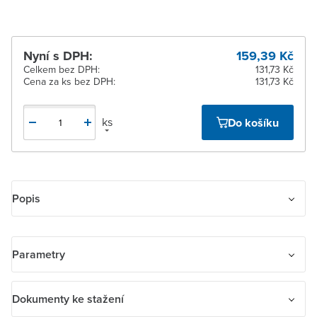
Nyní s DPH:
159,39 Kč
Celkem bez DPH:
131,73 Kč
Cena za ks bez DPH:
131,73 Kč
ks
Do košíku
Popis
Kryt zásuvky komunikační. S popisovým polem, s kovovým
upevňovacím třmenem. Pro upevnění dvou komunikačních
Parametry
zásuvek typu Modular-Jack (keystone), záslepek nebo
reproduktorových svorek. Rozměry otvorů: 19,4 × 14,8 mm.
Název parametru
Hodnota
Dokumenty ke stažení