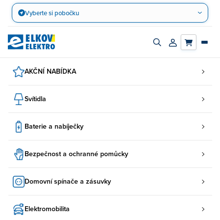
Přejít
Vyberte si pobočku
na
obsah
Zapnout/vypnout
Přihlásit/registro
vyhledávací
účet
panel
AKČNÍ NABÍDKA
Svítidla
Baterie a nabíječky
Bezpečnost a ochranné pomůcky
Domovní spínače a zásuvky
Elektromobilita