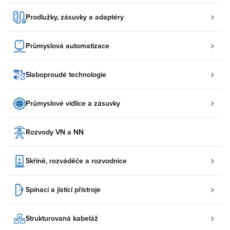
Prodlužky, zásuvky a adaptéry
Průmyslová automatizace
Slaboproudé technologie
Průmyslové vidlice a zásuvky
Rozvody VN a NN
Skříně, rozváděče a rozvodnice
Spínací a jistící přístroje
Strukturovaná kabeláž