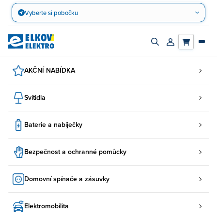
Přejít
Vyberte si pobočku
na
obsah
Zapnout/vypnout
Přihlásit/registro
vyhledávací
účet
panel
AKČNÍ NABÍDKA
Svítidla
Baterie a nabíječky
Bezpečnost a ochranné pomůcky
Domovní spínače a zásuvky
Elektromobilita