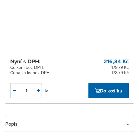
Zlín
K vyzvednutí do 2
pracovních dnů
Žďár nad Sázavou
K vyzvednutí do 2
pracovních dnů
Nyní s DPH:
216,34 Kč
Celkem bez DPH:
178,79 Kč
Cena za ks bez DPH:
178,79 Kč
ks
Do košíku
Popis
Kryt zesilovače s tunerem FM nebo internetového rádia Busch-