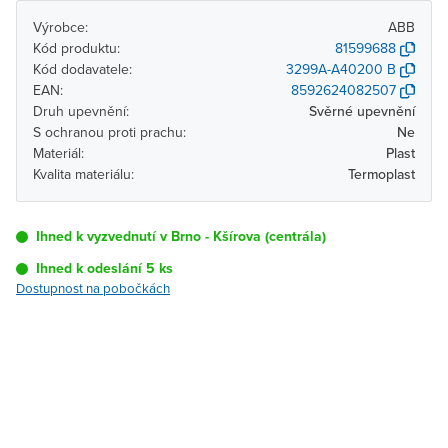
Výrobce:
ABB
Kód produktu:
81599688
Kód dodavatele:
3299A-A40200 B
EAN:
8592624082507
Druh upevnění:
Svěrné upevnění
S ochranou proti prachu:
Ne
Materiál:
Plast
Kvalita materiálu:
Termoplast
Ihned k vyzvednutí v Brno - Kšírova (centrála)
Ihned k odeslání 5 ks
Dostupnost na pobočkách
Pobočka
Dostupnost