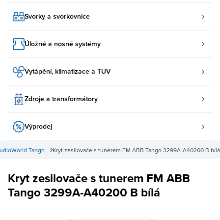
Svorky a svorkovnice
Úložné a nosné systémy
Vytápění, klimatizace a TUV
Zdroje a transformátory
Výprodej
udioWorld Tango
Kryt zesilovače s tunerem FM ABB Tango 3299A-A40200 B bílá
Kryt zesilovače s tunerem FM ABB
Tango 3299A-A40200 B bílá