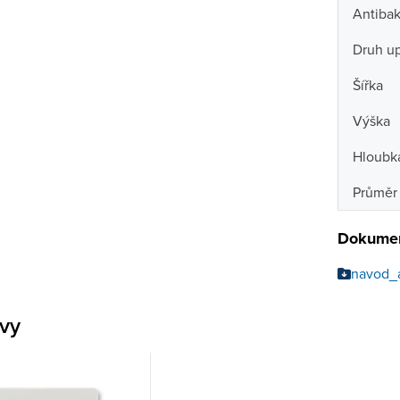
Antibak
Druh u
Šířka
Výška
Hloubk
Průměr 
Dokumen
navod_
ivy