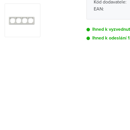
Kód dodavatele:
EAN:
Ihned k vyzvednu
Ihned k odeslání 
Pobočka
Brno - Kšírova (
Brno - Řečkovi
Blansko
Bystřice nad P