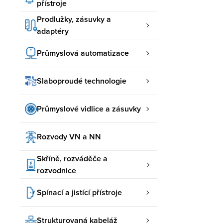
přístroje
Prodlužky, zásuvky a
adaptéry
Průmyslová automatizace
Slaboproudé technologie
Průmyslové vidlice a zásuvky
Rozvody VN a NN
Skříně, rozváděče a
rozvodnice
Spínací a jistící přístroje
Strukturovaná kabeláž