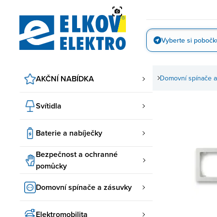
Přejít
na
obsah
Vyberte si pobočk
Vyfotit
AKČNÍ NABÍDKA
Domovní spínače a
Svítidla
Baterie a nabíječky
Bezpečnost a ochranné
pomůcky
Domovní spínače a zásuvky
Elektromobilita