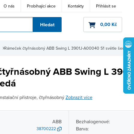
O nás
Probíhající akce
Kontakty
Přihlásit se
0,00 Kč
Hledat
ho kódu
Rámeček čtyřnásobný ABB Swing L 3901J-A00040 S1 světle šedá
čtyřnásobný ABB Swing L 390
šedá
stalační přístroje, čtyřnásobný
Zobrazit více
ABB
Bezhalogenové:
Barva:
38700222