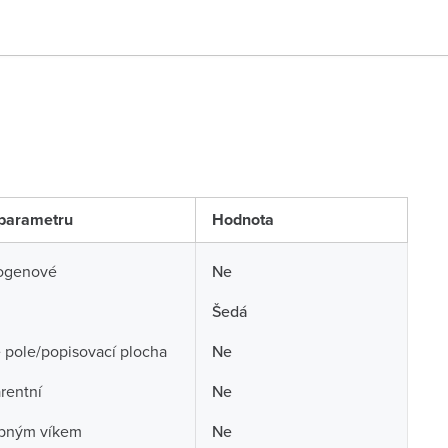
parametru
Hodnota
ogenové
Ne
Šedá
 pole/popisovací plocha
Ne
rentní
Ne
opným víkem
Ne