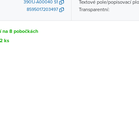
Textové pole/popisovací pl
3901J-A00040 S1
Transparentní:
8595017203497
tí na 8 pobočkách
12 ks
Dostupnost
centrála)
Ihned k vyzvednutí 12 ks
ce
K vyzvednutí do 2 pracovních dnů
K vyzvednutí do 2 pracovních dnů
ernštejnem
K vyzvednutí do 2 pracovních dnů