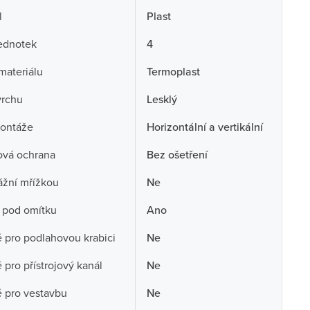
l
Plast
ednotek
4
 materiálu
Termoplast
vrchu
Lesklý
ontáže
Horizontální a vertikální
ová ochrana
Bez ošetření
ážní mřížkou
Ne
 pod omítku
Ano
pro podlahovou krabici
Ne
pro přístrojový kanál
Ne
 pro vestavbu
Ne