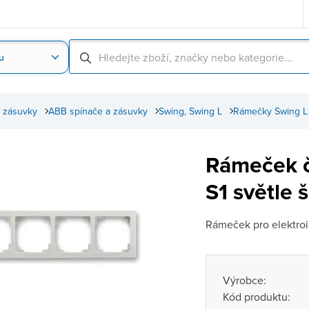
u
Nahrát obrázek produktu
Skenování čárové
 zásuvky
ABB spínače a zásuvky
Swing, Swing L
Rámečky Swing L
Rámeček 
S1 světle 
Rámeček pro elektroin
Výrobce:
Kód produktu: