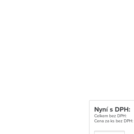
Uherské Hradišt
Velké Meziříčí
Vysoké Mýto
Zábřeh
Zastávka u Brn
Zlín
Žďár nad Sáza
Nyní s DPH:
Celkem bez DPH:
Cena za ks bez DPH: