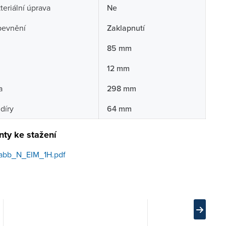
teriální úprava
Ne
pevnění
Zaklapnutí
85 mm
12 mm
a
298 mm
díry
64 mm
ty ke stažení
abb_N_EIM_1H.pdf