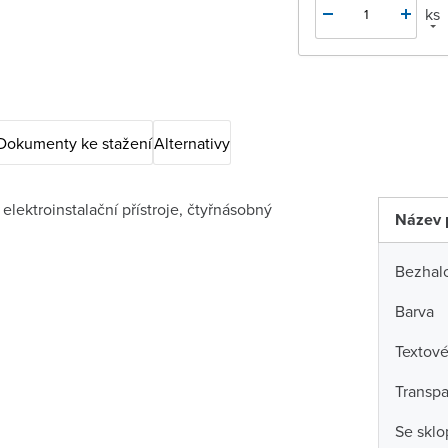
ks
Dokumenty ke stažení
Alternativy
lektroinstalační přístroje, čtyřnásobný
Název 
Bezhal
Barva
Textové
Transpa
Se skl