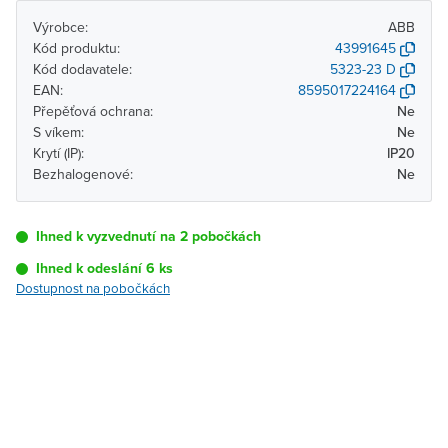
Výrobce:
ABB
Kód produktu:
43991645
Kód dodavatele:
5323-23 D
EAN:
8595017224164
Přepěťová ochrana:
Ne
S víkem:
Ne
Krytí (IP):
IP20
Bezhalogenové:
Ne
Ihned k vyzvednutí na 2 pobočkách
Ihned k odeslání 6 ks
Dostupnost na pobočkách
Pobočka
Dostupnost