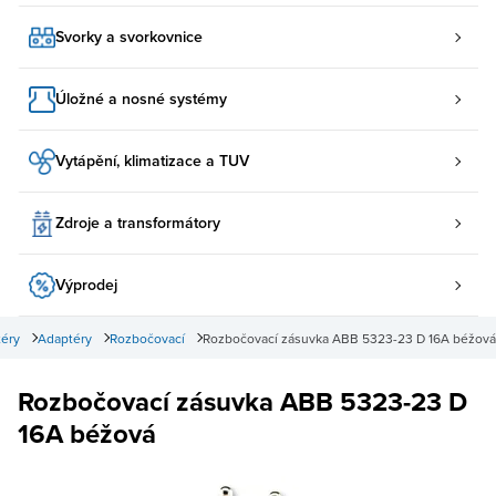
Svorky a svorkovnice
Úložné a nosné systémy
Vytápění, klimatizace a TUV
Zdroje a transformátory
Výprodej
téry
Adaptéry
Rozbočovací
Rozbočovací zásuvka ABB 5323-23 D 16A béžová
Rozbočovací zásuvka ABB 5323-23 D
16A béžová