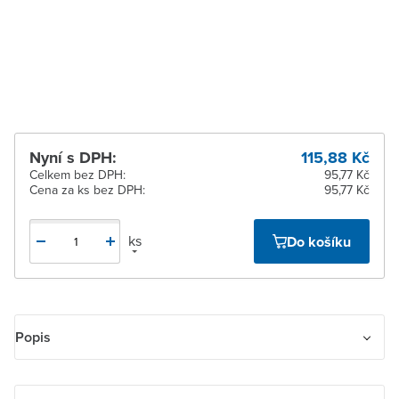
Zlín
Ihned k vyzvednutí 1 ks
Žďár nad Sázavou
K vyzvednutí do 2
pracovních dnů
Nyní s DPH:
115,88 Kč
Celkem bez DPH:
95,77 Kč
Cena za ks bez DPH:
95,77 Kč
ks
Do košíku
Popis
Adaptor trojnásobný rozbočovací. S jednou zásuvkou bez
ochranného kontaktu.