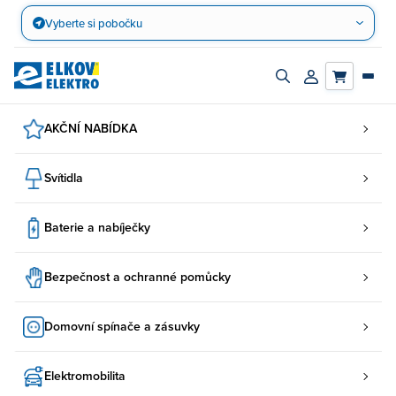
Přejít
Vyberte si pobočku
na
obsah
Zapnout/vypnout
Přihlásit/registro
vyhledávací
účet
panel
AKČNÍ NABÍDKA
Svítidla
Baterie a nabíječky
Bezpečnost a ochranné pomůcky
Domovní spínače a zásuvky
Elektromobilita