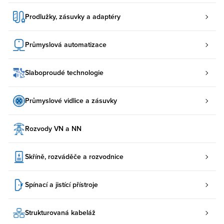
Prodlužky, zásuvky a adaptéry
Průmyslová automatizace
Slaboproudé technologie
Průmyslové vidlice a zásuvky
Rozvody VN a NN
Skříně, rozváděče a rozvodnice
Spínací a jistící přístroje
Strukturovaná kabeláž