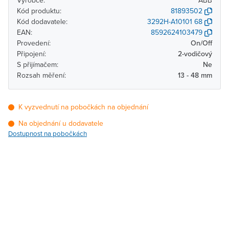
Výrobce:
ABB
Kód produktu:
81893502
Kód dodavatele:
3292H-A10101 68
EAN:
8592624103479
Provedení:
On/Off
Připojení:
2-vodičový
S přijímačem:
Ne
Rozsah měření:
13 - 48 mm
K vyzvednutí na pobočkách na objednání
Na objednání u dodavatele
Dostupnost na pobočkách
Pobočka
Dostupnost
Brno - Kšírova (centrála)
Na objednání u