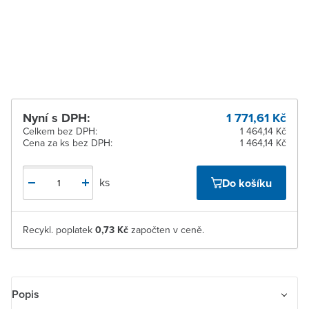
dodavatele
Žďár nad Sázavou
Na objednání u
dodavatele
Nyní s DPH:
1 771,61 Kč
Celkem bez DPH:
1 464,14 Kč
Cena za ks bez DPH:
1 464,14 Kč
ks
Do košíku
Recykl. poplatek
0,73 Kč
započten v ceně.
Popis