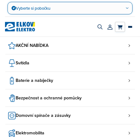
Přejít
Vyberte si pobočku
na
obsah
Zapnout/vypnout
Přihlásit/registro
vyhledávací
účet
panel
AKČNÍ NABÍDKA
Svítidla
Baterie a nabíječky
Bezpečnost a ochranné pomůcky
Domovní spínače a zásuvky
Elektromobilita