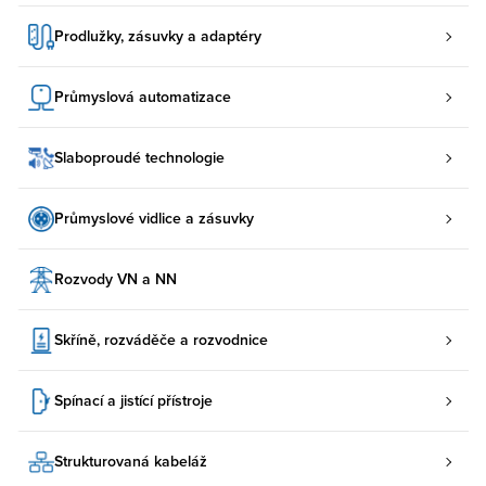
Prodlužky, zásuvky a adaptéry
Průmyslová automatizace
Slaboproudé technologie
Průmyslové vidlice a zásuvky
Rozvody VN a NN
Skříně, rozváděče a rozvodnice
Spínací a jistící přístroje
Strukturovaná kabeláž