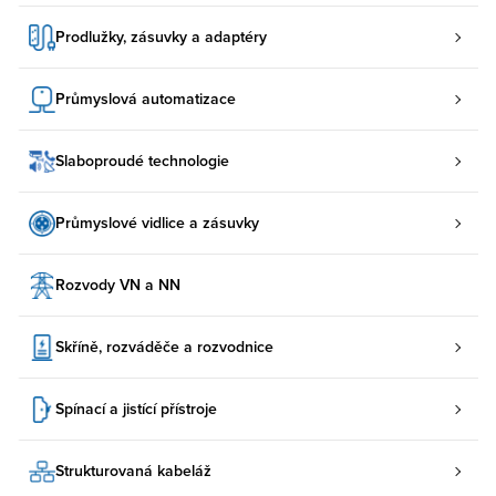
Prodlužky, zásuvky a adaptéry
Průmyslová automatizace
Slaboproudé technologie
Průmyslové vidlice a zásuvky
Rozvody VN a NN
Skříně, rozváděče a rozvodnice
Spínací a jistící přístroje
Strukturovaná kabeláž