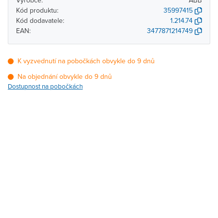
Výrobce:
ABB
Kód produktu:
35997415
Kód dodavatele:
1.214.74
EAN:
3477871214749
K vyzvednutí na pobočkách obvykle do 9 dnů
Na objednání obvykle do 9 dnů
Dostupnost na pobočkách
Pobočka
Dostupnost
Brno - Kšírova
Na objednání obvykle do
(centrála)
9 dnů
Brno - Řečkovice
Na objednání obvykle do
9 dnů