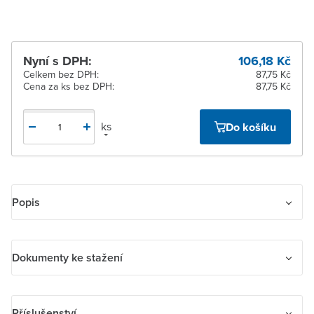
Nyní s DPH:
106,18 Kč
Celkem bez DPH:
87,75 Kč
Cena za ks bez DPH:
87,75 Kč
ks
Do košíku
Popis
Zásuvka pohyblivá IP 40 s ochranným kontaktem, s clonkami, s
přímým vývodem
Dokumenty ke stažení
Dokumenty ke stažení
Příslušenství