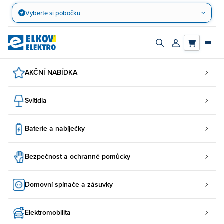
Přejít
Vyberte si pobočku
na
obsah
Zapnout/vypnout
Přihlásit/registro
vyhledávací
účet
panel
AKČNÍ NABÍDKA
Svítidla
Baterie a nabíječky
Bezpečnost a ochranné pomůcky
Domovní spínače a zásuvky
Elektromobilita