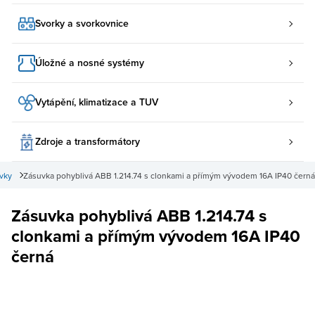
Svorky a svorkovnice
Úložné a nosné systémy
Vytápění, klimatizace a TUV
Zdroje a transformátory
vky
Zásuvka pohyblivá ABB 1.214.74 s clonkami a přímým vývodem 16A IP40 černá
Zásuvka pohyblivá ABB 1.214.74 s
clonkami a přímým vývodem 16A IP40
černá