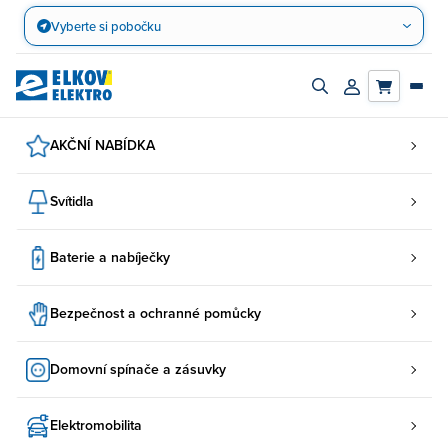
Přejít
Vyberte si pobočku
na
obsah
Zapnout/vypnout
Přihlásit/registro
vyhledávací
účet
panel
AKČNÍ NABÍDKA
Svítidla
Baterie a nabíječky
Bezpečnost a ochranné pomůcky
Domovní spínače a zásuvky
Elektromobilita