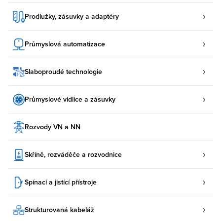
Prodlužky, zásuvky a adaptéry
Průmyslová automatizace
Slaboproudé technologie
Průmyslové vidlice a zásuvky
Rozvody VN a NN
Skříně, rozváděče a rozvodnice
Spínací a jistící přístroje
Strukturovaná kabeláž