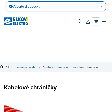
Přejít
Vyberte si pobočku
na
obsah
Zapnout/vypnout
Přihlásit/registro
vyhledávací
účet
panel
Úložné a nosné systémy
Trubky a chráničky
Kabelové chráničky
Kabelové chráničky