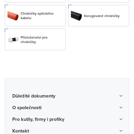
Chráničky optického
Korugované chráničky
kabelu
Příslušenství pro
chráničky
Důležité dokumenty
Obchodní podmínky
O společnosti
Možnosti dopravy a platby
O nás
Pro kutily, firmy i profíky
Reklamace a vrácení zboží
Kariéra
Katalogy probíhajících akcí
Kontakt
Odstoupení od smlouvy