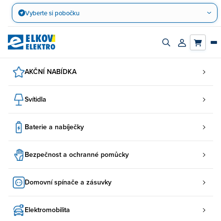
Přejít
Vyberte si pobočku
na
obsah
Zapnout/vypnout
Přihlásit/regis
vyhledávací
účet
panel
AKČNÍ NABÍDKA
Svítidla
Baterie a nabíječky
Bezpečnost a ochranné pomůcky
Domovní spínače a zásuvky
Elektromobilita