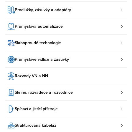
Prodlužky, zásuvky a adaptéry
Průmyslová automatizace
Slaboproudé technologie
Průmyslové vidlice a zásuvky
Rozvody VN a NN
Skříně, rozváděče a rozvodnice
Spínací a jistící přístroje
Strukturovaná kabeláž