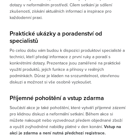
dotazy v neformálním prostředí. Cílem setkání je sdílení
zkušeností, získání aktuálních informací a inspirace pro
každodenní praxi.
Praktické ukázky a poradenství od
specialistů
Po celou dobu vám budou k dispozici produktoví specialisté a
technici, kteří předají informace z první ruky a poradí s
konkrétními dotazy. Prezentace jsou zaměřené na praktické
využití produktů, jejich funkce a přínosy v reálných
podmínkách. Důraz je kladen na srozumitelnost, otevřenou
diskuzi a možnost si vše osobně vyzkoušet.
Příjemné pohoštění a vstup zdarma
Součástí akce je také pohoštění, které vytváří příjemné zázemí
pro klidnou diskuzi a neformální setkání. Během akce si
můžete nakoupit nebo vyzvednout předem objednané zboží
a využít zvýhodněné nabídky platné v den konání.
Vstup na
akci je zdarma a není nutná předchozí registrace.