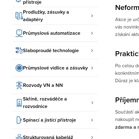
přístroje
Neformá
Prodlužky, zásuvky a
adaptéry
Akce je urč
vás novinky
Průmyslová automatizace
získání akt
Slaboproudé technologie
Praktic
Po celou do
Průmyslové vidlice a zásuvky
konkrétním
Důraz je k
Rozvody VN a NN
Příjem
Skříně, rozváděče a
rozvodnice
Součástí a
nakoupit n
Spínací a jistící přístroje
zdarma a n
Strukturovaná kabeláž