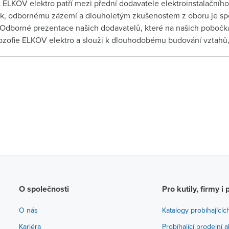
 ELKOV elektro patří mezi přední dodavatele elektroinstalačního 
ek, odbornému zázemí a dlouholetým zkušenostem z oboru je spo
 Odborné prezentace našich dodavatelů, které na našich pobočká
ilozofie ELKOV elektro a slouží k dlouhodobému budování vztahů, 
O společnosti
Pro kutily, firmy i 
O nás
Katalogy probíhajícíc
Kariéra
Probíhající prodejní 