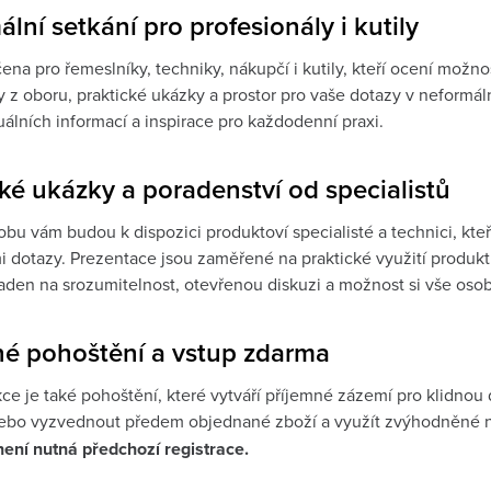
lní setkání pro profesionály i kutily
ena pro řemeslníky, techniky, nákupčí i kutily, kteří ocení možn
 z oboru, praktické ukázky a prostor pro vaše dotazy v neformáln
uálních informací a inspirace pro každodenní praxi.
ké ukázky a poradenství od specialistů
bu vám budou k dispozici produktoví specialisté a technici, kteří
i dotazy. Prezentace jsou zaměřené na praktické využití produkt
laden na srozumitelnost, otevřenou diskuzi a možnost si vše oso
né pohoštění a vstup zdarma
kce je také pohoštění, které vytváří příjemné zázemí pro klidnou
ebo vyzvednout předem objednané zboží a využít zvýhodněné n
ení nutná předchozí registrace.