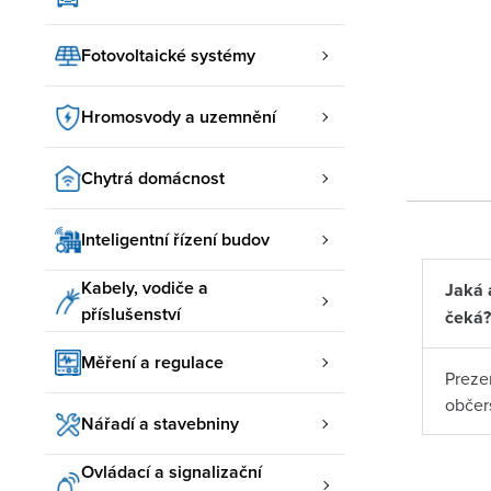
Fotovoltaické systémy
Hromosvody a uzemnění
Chytrá domácnost
Inteligentní řízení budov
Kabely, vodiče a
Jaká 
příslušenství
čeká?
Měření a regulace
Preze
občer
Nářadí a stavebniny
Ovládací a signalizační