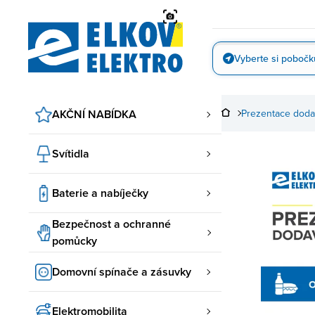
Přejít
na
obsah
Vyberte si pobočk
Vyfotit
AKČNÍ NABÍDKA
Prezentace doda
Svítidla
Baterie a nabíječky
Bezpečnost a ochranné
pomůcky
Domovní spínače a zásuvky
Elektromobilita