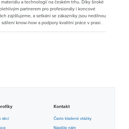
materiálu a technologií na českém trhu. Díky široké
lehlivým partnerem pro profesionály i koncové
ch zajišťujeme, a setkání se zákazníky jsou nedílnou
sdílení know-how a podpory kvalitní práce v praxi.
profíky
Kontakt
h akcí
Často kladené otázky
akce
Napište nám