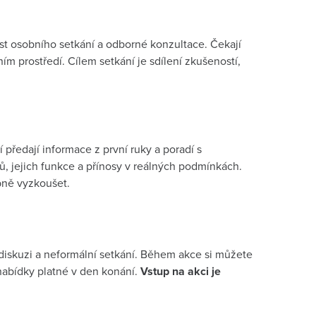
ost osobního setkání a odborné konzultace. Čekají
ím prostředí. Cílem setkání je sdílení zkušeností,
 předají informace z první ruky a poradí s
ů, jejich funkce a přínosy v reálných podmínkách.
bně vyzkoušet.
 diskuzi a neformální setkání. Během akce si můžete
abídky platné v den konání.
Vstup na akci je