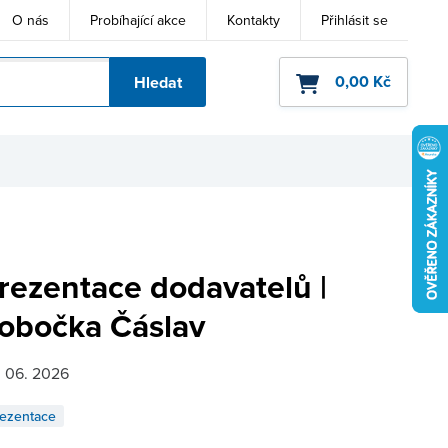
O nás
Probíhající akce
Kontakty
Přihlásit se
0,00 Kč
Hledat
ho kódu
rezentace dodavatelů |
obočka Čáslav
. 06. 2026
ezentace