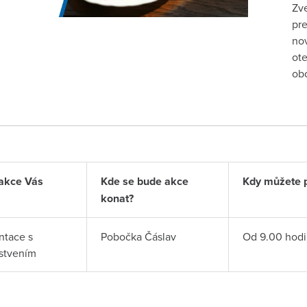
Zve
pre
nov
ote
obo
akce Vás
Kde se bude akce
Kdy můžete př
konat?
ntace s
Pobočka Čáslav
Od 9.00 hodi
stvením