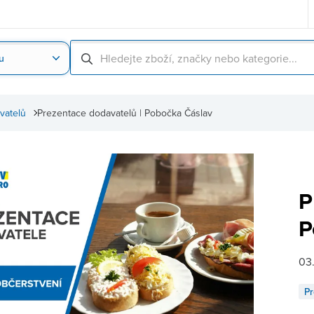
u
Nahrát obrázek produktu
Skenování čárové
vatelů
Prezentace dodavatelů | Pobočka Čáslav
P
P
03
Pr