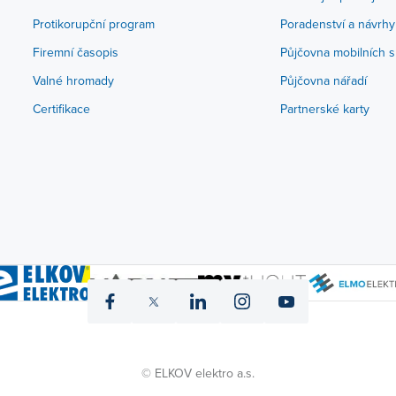
Protikorupční program
Poradenství a návrhy
Firemní časopis
Půjčovna mobilních s
Valné hromady
Půjčovna nářadí
Certifikace
Partnerské karty
icon
icon
icon
icon
icon
fb
twitter
linked
instagram
yt
© ELKOV elektro a.s.