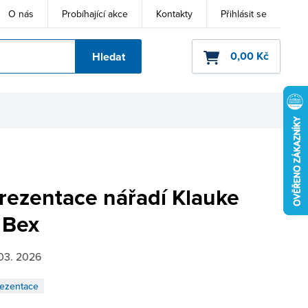
O nás
Probíhající akce
Kontakty
Přihlásit se
0,00 Kč
Hledat
ho kódu
rezentace nářadí Klauke
 Bex
 03. 2026
ezentace