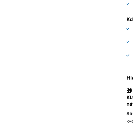
Kd
Hl

Kl
ná
Stř
kva