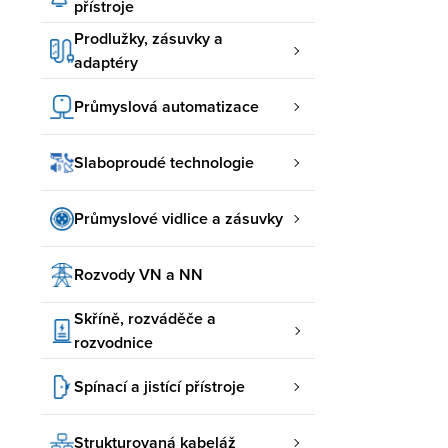
přístroje
Prodlužky, zásuvky a
adaptéry
Průmyslová automatizace
Slaboproudé technologie
Průmyslové vidlice a zásuvky
Rozvody VN a NN
Skříně, rozváděče a
rozvodnice
Spínací a jistící přístroje
Strukturovaná kabeláž