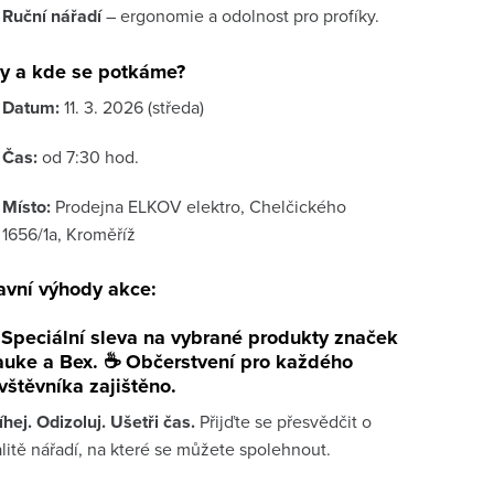
Ruční nářadí
– ergonomie a odolnost pro profíky.
y a kde se potkáme?
Datum:
11. 3. 2026 (středa)
Čas:
od 7:30 hod.
Místo:
Prodejna ELKOV elektro, Chelčického
1656/1a, Kroměříž
avní výhody akce:

Speciální sleva
na vybrané produkty značek
auke a Bex. ☕
Občerstvení
pro každého
vštěvníka zajištěno.
íhej. Odizoluj. Ušetři čas.
Přijďte se přesvědčit o
litě nářadí, na které se můžete spolehnout.