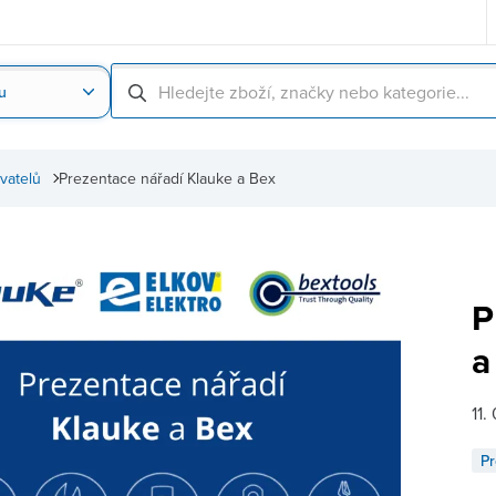
u
Nahrát obrázek produktu
Skenování čárové
vatelů
Prezentace nářadí Klauke a Bex
P
a
11.
Pr