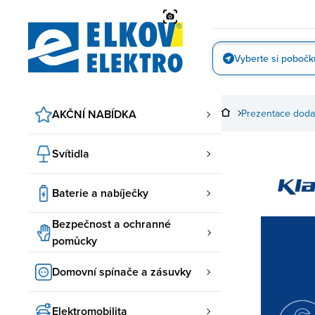
Přejít
na
obsah
Vyberte si pobočk
Vyfotit
AKČNÍ NABÍDKA
Prezentace doda
Svítidla
Baterie a nabíječky
Bezpečnost a ochranné
pomůcky
Domovní spínače a zásuvky
Elektromobilita