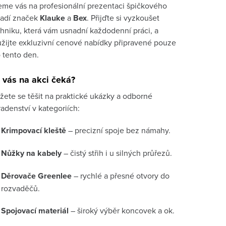
me vás na profesionální prezentaci špičkového
řadí značek
Klauke
a
Bex
. Přijďte si vyzkoušet
hniku, která vám usnadní každodenní práci, a
žijte exkluzivní cenové nabídky připravené pouze
 tento den.
 vás na akci čeká?
ete se těšit na praktické ukázky a odborné
adenství v kategoriích:
Krimpovací kleště
– precizní spoje bez námahy.
Nůžky na kabely
– čistý střih i u silných průřezů.
Děrovače Greenlee
– rychlé a přesné otvory do
rozvaděčů.
Spojovací materiál
– široký výběr koncovek a ok.