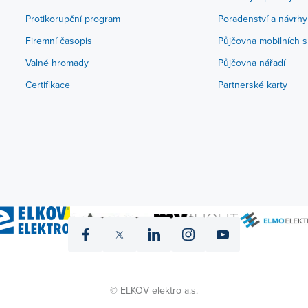
Protikorupční program
Poradenství a návrhy
Firemní časopis
Půjčovna mobilních s
Valné hromady
Půjčovna nářadí
Certifikace
Partnerské karty
icon
icon
icon
icon
icon
fb
twitter
linked
instagram
yt
© ELKOV elektro a.s.