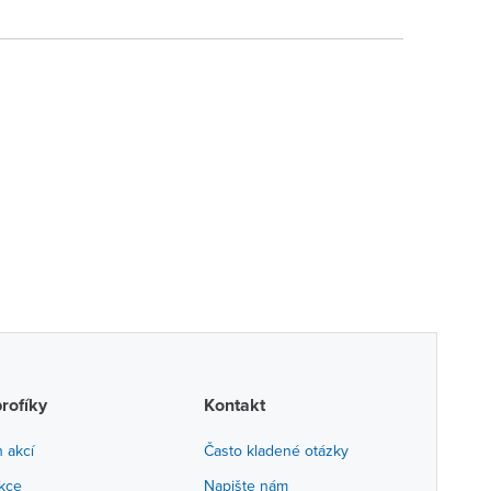
profíky
Kontakt
h akcí
Často kladené otázky
akce
Napište nám