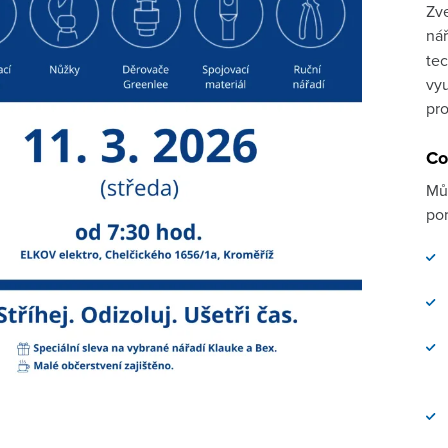
Zve
ná
tec
vyu
pro
Co
Můž
por