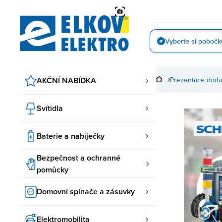
Přejít
na
obsah
Vyberte si pobočk
Vyfotit
AKČNÍ NABÍDKA
Prezentace doda
Svítidla
Baterie a nabíječky
Bezpečnost a ochranné
pomůcky
Domovní spínače a zásuvky
Elektromobilita