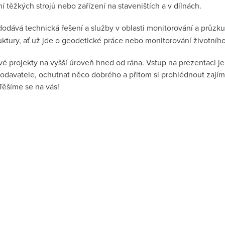
ní těžkých strojů nebo zařízení na staveništích a v dílnách.
odává technická řešení a služby v oblasti monitorování a průzku
ruktury, ať už jde o geodetické práce nebo monitorování životníh
é projekty na vyšší úroveň hned od rána. Vstup na prezentaci je 
odavatele, ochutnat něco dobrého a přitom si prohlédnout zajíma
Těšíme se na vás!