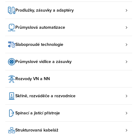
Prodlužky, zásuvky a adaptéry
Průmyslová automatizace
Slaboproudé technologie
Průmyslové vidlice a zásuvky
Rozvody VN a NN
Skříně, rozváděče a rozvodnice
Spínací a jistící přístroje
Strukturovaná kabeláž