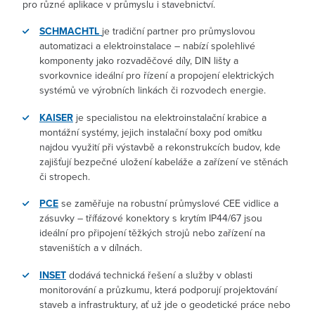
pro různé aplikace v průmyslu i stavebnictví.
SCHMACHTL
je tradiční partner pro průmyslovou
automatizaci a elektroinstalace – nabízí spolehlivé
komponenty jako rozvaděčové díly, DIN lišty a
svorkovnice ideální pro řízení a propojení elektrických
systémů ve výrobních linkách či rozvodech energie.
KAISER
je specialistou na elektroinstalační krabice a
montážní systémy, jejich instalační boxy pod omítku
najdou využití při výstavbě a rekonstrukcích budov, kde
zajišťují bezpečné uložení kabeláže a zařízení ve stěnách
či stropech.
PCE
se zaměřuje na robustní průmyslové CEE vidlice a
zásuvky – třífázové konektory s krytím IP44/67 jsou
ideální pro připojení těžkých strojů nebo zařízení na
staveništích a v dílnách.
INSET
dodává technická řešení a služby v oblasti
monitorování a průzkumu, která podporují projektování
staveb a infrastruktury, ať už jde o geodetické práce nebo