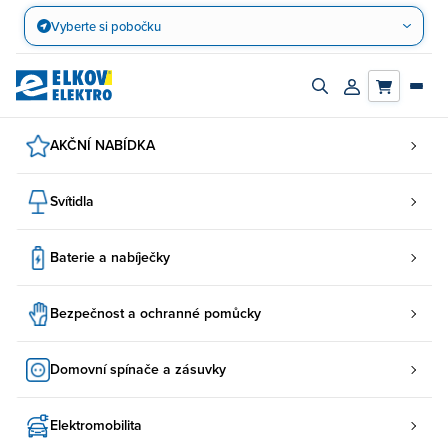
Přejít
Vyberte si pobočku
na
obsah
Zapnout/vypnout
Přihlásit/registro
vyhledávací
účet
panel
AKČNÍ NABÍDKA
Svítidla
Baterie a nabíječky
Bezpečnost a ochranné pomůcky
Domovní spínače a zásuvky
Elektromobilita