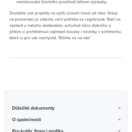
monitorování životního prostředí během výstavby.
Dostaňte své projekty na vyšší úroveň hned od rána. Vstup
na prezentaci je zdarma, není potřeba se registrovat. Stačí se
zastavit u našeho dodavatele, ochutnat něco dobrého a
přitom si prohlédnout zajímavé kousky i novinky v sortimentu,
které si pro vás nachystal. Těšíme se na vás!
Důležité dokumenty
Obchodní podmínky
O společnosti
Možnosti dopravy a platby
O nás
Pro kutily, firmy i profíky