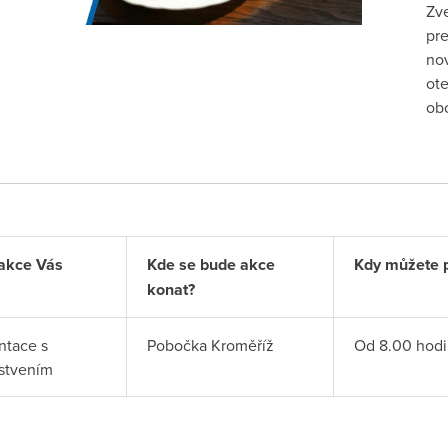
Zve
pre
nov
ote
obo
akce Vás
Kde se bude akce
Kdy můžete př
konat?
ntace s
Pobočka Kroměříž
Od 8.00 hodi
stvením