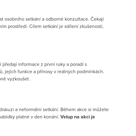
ost osobního setkání a odborné konzultace. Čekají
ím prostředí. Cílem setkání je sdílení zkušeností,
 předají informace z první ruky a poradí s
ů, jejich funkce a přínosy v reálných podmínkách.
bně vyzkoušet.
 diskuzi a neformální setkání. Během akce si můžete
abídky platné v den konání.
Vstup na akci je