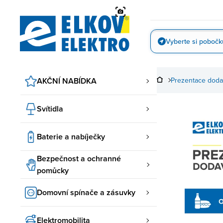
Přejít
na
obsah
Vyberte si pobočk
Vyfotit
AKČNÍ NABÍDKA
Prezentace doda
Svítidla
Baterie a nabíječky
Bezpečnost a ochranné
pomůcky
Domovní spínače a zásuvky
Elektromobilita