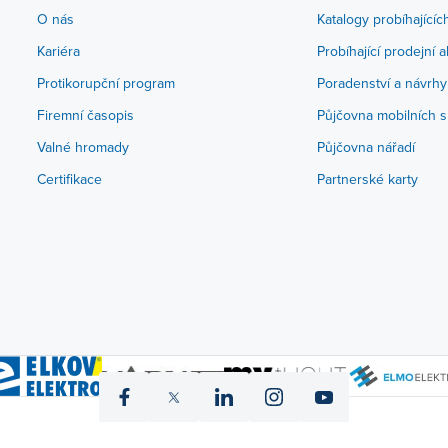
O nás
Katalogy probíhajícíc
Kariéra
Probíhající prodejní 
Protikorupční program
Poradenství a návrhy
Firemní časopis
Půjčovna mobilních s
Valné hromady
Půjčovna nářadí
Certifikace
Partnerské karty
icon
icon
icon
icon
icon
fb
twitter
linked
instagram
yt