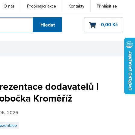
O nás
Probíhající akce
Kontakty
Přihlásit se
0,00 Kč
Hledat
ho kódu
rezentace dodavatelů |
obočka Kroměříž
 06. 2026
ezentace