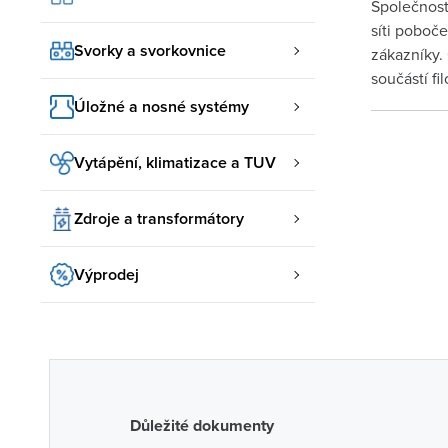
Společnost
síti poboč
Svorky a svorkovnice
zákazníky.
součástí f
Úložné a nosné systémy
Vytápění, klimatizace a TUV
Zdroje a transformátory
Výprodej
Důležité dokumenty