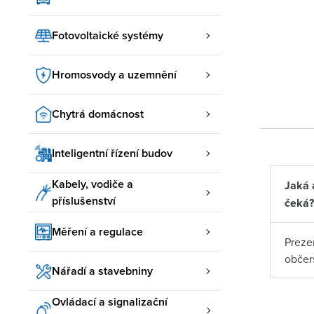
Fotovoltaické systémy
Hromosvody a uzemnění
Chytrá domácnost
Inteligentní řízení budov
Kabely, vodiče a
Jaká 
příslušenství
čeká?
Měření a regulace
Preze
občer
Nářadí a stavebniny
Ovládací a signalizační