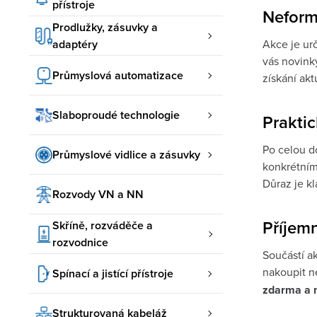
přístroje
Neformá
Prodlužky, zásuvky a
adaptéry
Akce je urč
vás novinky
Průmyslová automatizace
získání akt
Slaboproudé technologie
Praktic
Po celou do
Průmyslové vidlice a zásuvky
konkrétním
Důraz je k
Rozvody VN a NN
Příjem
Skříně, rozváděče a
rozvodnice
Součástí a
nakoupit n
Spínací a jistící přístroje
zdarma a n
Strukturovaná kabeláž