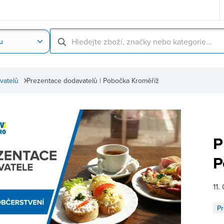
u
Nahrát obrázek produktu
Skenování čárové
vatelů
Prezentace dodavatelů | Pobočka Kroměříž
P
P
11.
Pr