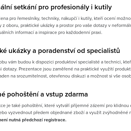
lní setkání pro profesionály i kutily
ena pro řemeslníky, techniky, nákupčí i kutily, kteří ocení možn
 z oboru, praktické ukázky a prostor pro vaše dotazy v neformáln
uálních informací a inspirace pro každodenní praxi.
ké ukázky a poradenství od specialistů
bu vám budou k dispozici produktoví specialisté a technici, kteří
i dotazy. Prezentace jsou zaměřené na praktické využití produkt
laden na srozumitelnost, otevřenou diskuzi a možnost si vše oso
né pohoštění a vstup zdarma
kce je také pohoštění, které vytváří příjemné zázemí pro klidnou
ebo vyzvednout předem objednané zboží a využít zvýhodněné n
ení nutná předchozí registrace.