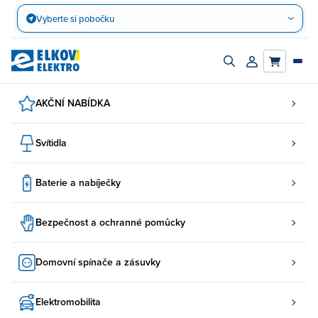
Přejít
Vyberte si pobočku
na
obsah
Zapnout/vypnout
Přihlásit/registr
vyhledávací
účet
panel
AKČNÍ NABÍDKA
Svítidla
Baterie a nabíječky
Bezpečnost a ochranné pomůcky
Domovní spínače a zásuvky
Elektromobilita