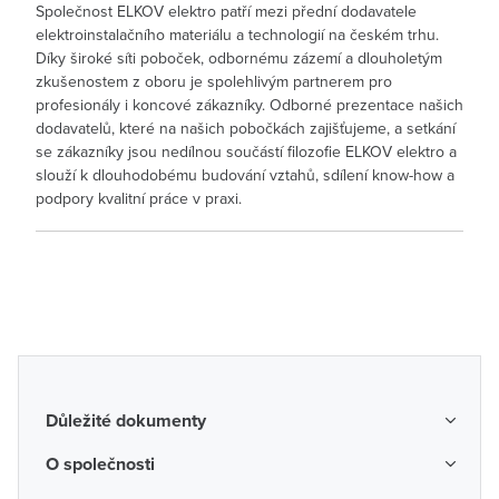
Společnost ELKOV elektro patří mezi přední dodavatele
elektroinstalačního materiálu a technologií na českém trhu.
Díky široké síti poboček, odbornému zázemí a dlouholetým
zkušenostem z oboru je spolehlivým partnerem pro
profesionály i koncové zákazníky. Odborné prezentace našich
dodavatelů, které na našich pobočkách zajišťujeme, a setkání
se zákazníky jsou nedílnou součástí filozofie ELKOV elektro a
slouží k dlouhodobému budování vztahů, sdílení know-how a
podpory kvalitní práce v praxi.
Důležité dokumenty
Obchodní podmínky
O společnosti
Možnosti dopravy a platby