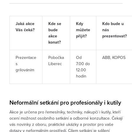
Jaká akce
Kde se
Kdy
Kdo bude u
Vás čeká?
bude
můžete
nás
akce
přijít?
prezentovat?
konat?
Prezentace
Pobočka
Od
ABB, KOPOS
s
Liberec
7.00 do
grilováním
12.00
hodin
Neformální setkání pro profesionály i kutily
Akce je určena pro řemeslníky, techniky, nákupčí i kutily, kteří
ocení možnost osobního setkání a odborné konzultace. Čekají
vás novinky z oboru, praktické ukázky a prostor pro vaše
dotazy v neformálním prostředí. Cílem setkání je sdílení