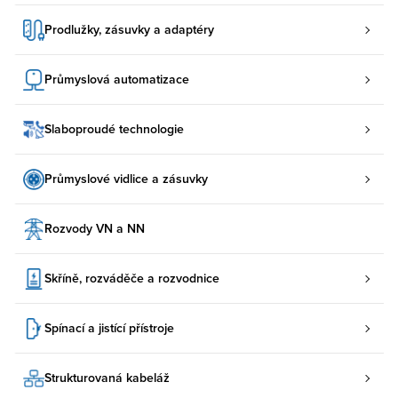
Prodlužky, zásuvky a adaptéry
Průmyslová automatizace
Slaboproudé technologie
Průmyslové vidlice a zásuvky
Rozvody VN a NN
Skříně, rozváděče a rozvodnice
Spínací a jistící přístroje
Strukturovaná kabeláž