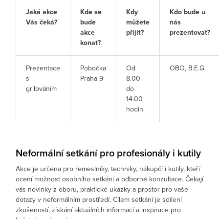
Jaká akce
Kde se
Kdy
Kdo bude u
Vás čeká?
bude
můžete
nás
akce
přijít?
prezentovat?
konat?
Prezentace
Pobočka
Od
OBO, B.E.G.
s
Praha 9
8.00
grilováním
do
14.00
hodin
Neformální setkání pro profesionály i kutily
Akce je určena pro řemeslníky, techniky, nákupčí i kutily, kteří
ocení možnost osobního setkání a odborné konzultace. Čekají
vás novinky z oboru, praktické ukázky a prostor pro vaše
dotazy v neformálním prostředí. Cílem setkání je sdílení
zkušeností, získání aktuálních informací a inspirace pro