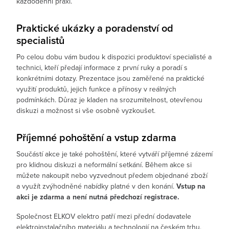
každodenní praxi.
Praktické ukázky a poradenství od
specialistů
Po celou dobu vám budou k dispozici produktoví specialisté a
technici, kteří předají informace z první ruky a poradí s
konkrétními dotazy. Prezentace jsou zaměřené na praktické
využití produktů, jejich funkce a přínosy v reálných
podmínkách. Důraz je kladen na srozumitelnost, otevřenou
diskuzi a možnost si vše osobně vyzkoušet.
Příjemné pohoštění a vstup zdarma
Součástí akce je také pohoštění, které vytváří příjemné zázemí
pro klidnou diskuzi a neformální setkání. Během akce si
můžete nakoupit nebo vyzvednout předem objednané zboží
a využít zvýhodněné nabídky platné v den konání.
Vstup na
akci je zdarma a není nutná předchozí registrace.
Společnost ELKOV elektro patří mezi přední dodavatele
elektroinstalačního materiálu a technologií na českém trhu.