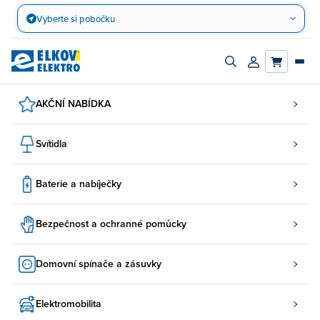
Přejít
Vyberte si pobočku
na
obsah
Zapnout/vypnout
Přihlásit/registr
vyhledávací
účet
panel
AKČNÍ NABÍDKA
Svítidla
Baterie a nabíječky
Bezpečnost a ochranné pomůcky
Domovní spínače a zásuvky
Elektromobilita