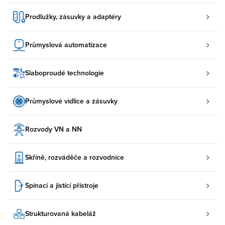
Prodlužky, zásuvky a adaptéry
Průmyslová automatizace
Slaboproudé technologie
Průmyslové vidlice a zásuvky
Rozvody VN a NN
Skříně, rozváděče a rozvodnice
Spínací a jistící přístroje
Strukturovaná kabeláž