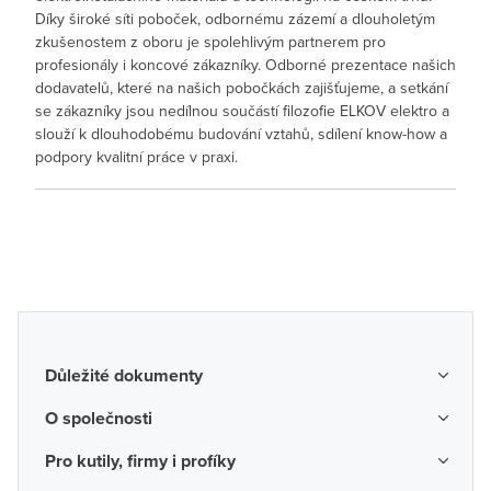
Díky široké síti poboček, odbornému zázemí a dlouholetým
zkušenostem z oboru je spolehlivým partnerem pro
profesionály i koncové zákazníky. Odborné prezentace našich
dodavatelů, které na našich pobočkách zajišťujeme, a setkání
se zákazníky jsou nedílnou součástí filozofie ELKOV elektro a
slouží k dlouhodobému budování vztahů, sdílení know-how a
podpory kvalitní práce v praxi.
Důležité dokumenty
Obchodní podmínky
O společnosti
Možnosti dopravy a platby
O nás
Pro kutily, firmy i profíky
Reklamace a vrácení zboží
Kariéra