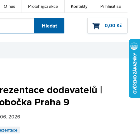
O nás
Probíhající akce
Kontakty
Přihlásit se
0,00 Kč
Hledat
ho kódu
rezentace dodavatelů |
obočka Praha 9
 06. 2026
ezentace