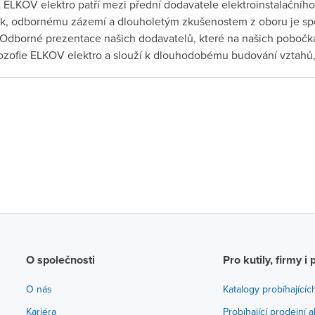
 ELKOV elektro patří mezi přední dodavatele elektroinstalačního 
ek, odbornému zázemí a dlouholetým zkušenostem z oboru je spo
 Odborné prezentace našich dodavatelů, které na našich pobočká
ilozofie ELKOV elektro a slouží k dlouhodobému budování vztahů, 
O společnosti
Pro kutily, firmy i 
O nás
Katalogy probíhajícíc
Kariéra
Probíhající prodejní 