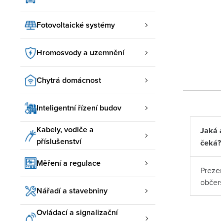
Fotovoltaické systémy
Hromosvody a uzemnění
Chytrá domácnost
Inteligentní řízení budov
Kabely, vodiče a
Jaká 
příslušenství
čeká?
Měření a regulace
Preze
občer
Nářadí a stavebniny
Ovládací a signalizační