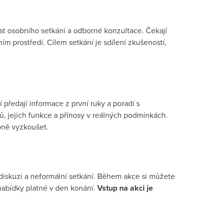
ost osobního setkání a odborné konzultace. Čekají
ím prostředí. Cílem setkání je sdílení zkušeností,
 předají informace z první ruky a poradí s
ů, jejich funkce a přínosy v reálných podmínkách.
bně vyzkoušet.
 diskuzi a neformální setkání. Během akce si můžete
abídky platné v den konání.
Vstup na akci je