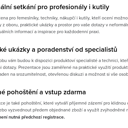
lní setkání pro profesionály i kutily
ena pro řemeslníky, techniky, nákupčí i kutily, kteří ocení možn
 z oboru, praktické ukázky a prostor pro vaše dotazy v neformáln
uálních informací a inspirace pro každodenní praxi.
ké ukázky a poradenství od specialistů
bu vám budou k dispozici produktoví specialisté a technici, kteří
i dotazy. Prezentace jsou zaměřené na praktické využití produkt
laden na srozumitelnost, otevřenou diskuzi a možnost si vše oso
né pohoštění a vstup zdarma
kce je také pohoštění, které vytváří příjemné zázemí pro klidnou
ebo vyzvednout předem objednané zboží a využít zvýhodněné n
ení nutná předchozí registrace.