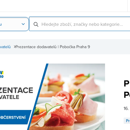
u
Nahrát obrázek produktu
Skenování čárové
vatelů
Prezentace dodavatelů | Pobočka Praha 9
P
P
16.
Pr