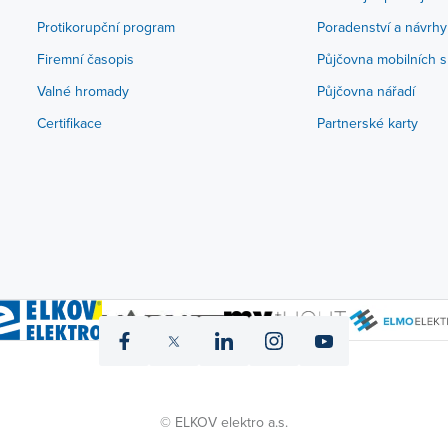
Protikorupční program
Poradenství a návrhy
Firemní časopis
Půjčovna mobilních s
Valné hromady
Půjčovna nářadí
Certifikace
Partnerské karty
icon
icon
icon
icon
icon
fb
twitter
linked
instagram
yt
© ELKOV elektro a.s.