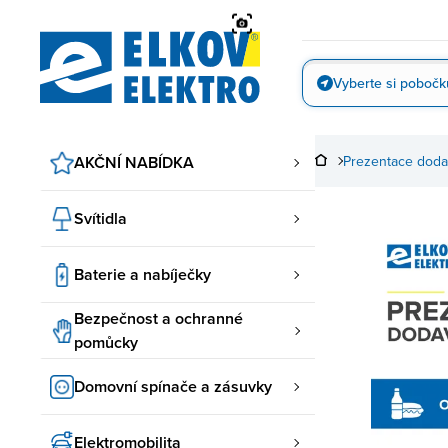
Přejít
na
obsah
Vyberte si pobočk
Vyfotit
AKČNÍ NABÍDKA
Prezentace doda
Svítidla
Baterie a nabíječky
Bezpečnost a ochranné
pomůcky
Domovní spínače a zásuvky
Elektromobilita