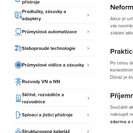
přístroje
Neformá
Prodlužky, zásuvky a
adaptéry
Akce je urč
vás novinky
Průmyslová automatizace
získání akt
Slaboproudé technologie
Praktic
Po celou do
Průmyslové vidlice a zásuvky
konkrétním
Důraz je k
Rozvody VN a NN
Příjem
Skříně, rozváděče a
rozvodnice
Součástí a
nakoupit n
Spínací a jistící přístroje
zdarma a n
Strukturovaná kabeláž