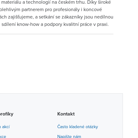
materiálu a technologií na českém trhu. Díky široké
lehlivým partnerem pro profesionály i koncové
ch zajišťujeme, a setkání se zákazníky jsou nedílnou
sdílení know-how a podpory kvalitní práce v praxi.
profíky
Kontakt
h akcí
Často kladené otázky
akce
Napište nám