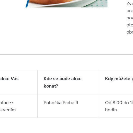
Zve
pre
nov
ote
obo
akce Vás
Kde se bude akce
Kdy můžete př
konat?
ntace s
Pobočka Praha 9
Od 8.00 do 1
stvením
hodin