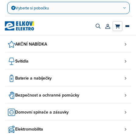
Přejít
Vyberte si pobočku
na
obsah
Zapnout/vypnout
Přihlásit/registr
vyhledávací
účet
panel
AKČNÍ NABÍDKA
Svítidla
Baterie a nabíječky
Bezpečnost a ochranné pomůcky
Domovní spínače a zásuvky
Elektromobilita