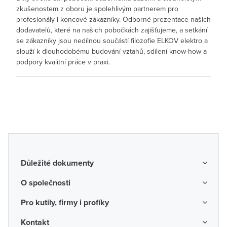
zkušenostem z oboru je spolehlivým partnerem pro
profesionály i koncové zákazníky. Odborné prezentace našich
dodavatelů, které na našich pobočkách zajišťujeme, a setkání
se zákazníky jsou nedílnou součástí filozofie ELKOV elektro a
slouží k dlouhodobému budování vztahů, sdílení know-how a
podpory kvalitní práce v praxi.
Důležité dokumenty
Obchodní podmínky
O společnosti
Možnosti dopravy a platby
O nás
Pro kutily, firmy i profíky
Reklamace a vrácení zboží
Kariéra
Katalogy probíhajících akcí
Kontakt
Odstoupení od smlouvy