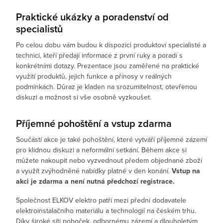
Praktické ukázky a poradenství od
specialistů
Po celou dobu vám budou k dispozici produktoví specialisté a
technici, kteří předají informace z první ruky a poradí s
konkrétními dotazy. Prezentace jsou zaměřené na praktické
využití produktů, jejich funkce a přínosy v reálných
podmínkách. Důraz je kladen na srozumitelnost, otevřenou
diskuzi a možnost si vše osobně vyzkoušet.
Příjemné pohoštění a vstup zdarma
Součástí akce je také pohoštění, které vytváří příjemné zázemí
pro klidnou diskuzi a neformální setkání. Během akce si
můžete nakoupit nebo vyzvednout předem objednané zboží
a využít zvýhodněné nabídky platné v den konání.
Vstup na
akci je zdarma a není nutná předchozí registrace.
Společnost ELKOV elektro patří mezi přední dodavatele
elektroinstalačního materiálu a technologií na českém trhu.
Díky široké síti poboček, odbornému zázemí a dlouholetým