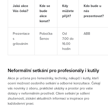
Jaká akce
Kde se
Kdy
Kdo bude u
Vás čeká?
bude
můžete
nás
akce
přijít?
prezentovat?
konat?
Prezentace
Pobočka
Od
ABB
s
Šenov
7.00 do
grilováním
16.00
hodin
Neformální setkání pro profesionály i kutily
Akce je určena pro řemeslníky, techniky, nákupčí i kutily, kteří
ocení možnost osobního setkání a odborné konzultace. Čekají
vás novinky z oboru, praktické ukázky a prostor pro vaše
dotazy v neformálním prostředí. Cílem setkání je sdílení
zkušeností, získání aktuálních informací a inspirace pro
každodenní praxi.