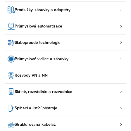
Prodlužky, zásuvky a adaptéry
Průmyslová automatizace
Slaboproudé technologie
Průmyslové vidlice a zásuvky
Rozvody VN a NN
Skříně, rozváděče a rozvodnice
Spínací a jistící přístroje
Strukturovaná kabeláž