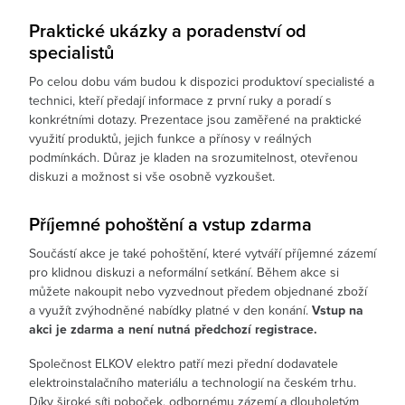
Praktické ukázky a poradenství od
specialistů
Po celou dobu vám budou k dispozici produktoví specialisté a
technici, kteří předají informace z první ruky a poradí s
konkrétními dotazy. Prezentace jsou zaměřené na praktické
využití produktů, jejich funkce a přínosy v reálných
podmínkách. Důraz je kladen na srozumitelnost, otevřenou
diskuzi a možnost si vše osobně vyzkoušet.
Příjemné pohoštění a vstup zdarma
Součástí akce je také pohoštění, které vytváří příjemné zázemí
pro klidnou diskuzi a neformální setkání. Během akce si
můžete nakoupit nebo vyzvednout předem objednané zboží
a využít zvýhodněné nabídky platné v den konání.
Vstup na
akci je zdarma a není nutná předchozí registrace.
Společnost ELKOV elektro patří mezi přední dodavatele
elektroinstalačního materiálu a technologií na českém trhu.
Díky široké síti poboček, odbornému zázemí a dlouholetým