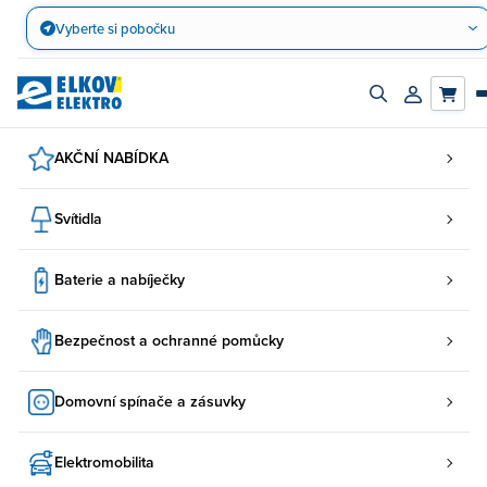
Přejít
Vyberte si pobočku
na
obsah
Zapnout/vypnout
Přihlásit/reg
vyhledávací
účet
panel
AKČNÍ NABÍDKA
Svítidla
Baterie a nabíječky
Bezpečnost a ochranné pomůcky
Domovní spínače a zásuvky
Elektromobilita