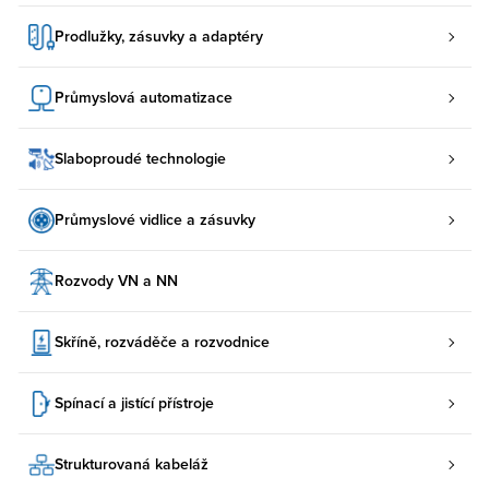
Prodlužky, zásuvky a adaptéry
Průmyslová automatizace
Slaboproudé technologie
Průmyslové vidlice a zásuvky
Rozvody VN a NN
Skříně, rozváděče a rozvodnice
Spínací a jistící přístroje
Strukturovaná kabeláž