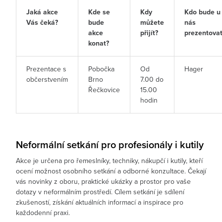
Jaká akce
Kde se
Kdy
Kdo bude u
Vás čeká?
bude
můžete
nás
akce
přijít?
prezentova
konat?
Prezentace s
Pobočka
Od
Hager
občerstvením
Brno
7.00 do
Řečkovice
15.00
hodin
Neformální setkání pro profesionály i kutily
Akce je určena pro řemeslníky, techniky, nákupčí i kutily, kteří
ocení možnost osobního setkání a odborné konzultace. Čekají
vás novinky z oboru, praktické ukázky a prostor pro vaše
dotazy v neformálním prostředí. Cílem setkání je sdílení
zkušeností, získání aktuálních informací a inspirace pro
každodenní praxi.