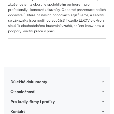
zkušenostem z oboru je spolehlivým partnerem pro
profesionály i koncové zákazníky. Odborné prezentace našich
dodavatelů, které na našich pobočkách zajišťujeme, a setkání
se zákazníky jsou nedílnou součástí filozofie ELKOV elektro a
slouží k dlouhodobému budování vztahů, sdílení know-how a
podpory kvalitní práce v praxi.
Důležité dokumenty
Obchodní podmínky
O společnosti
Možnosti dopravy a platby
O nás
Pro kutily, firmy i profíky
Reklamace a vrácení zboží
Kariéra
Katalogy probíhajících akcí
Kontakt
Odstoupení od smlouvy