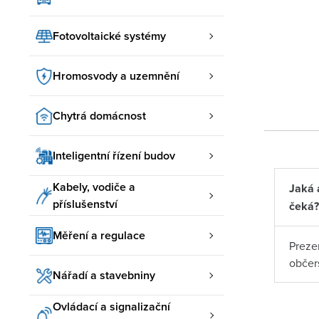
Fotovoltaické systémy
Hromosvody a uzemnění
Chytrá domácnost
Inteligentní řízení budov
Kabely, vodiče a
Jaká 
příslušenství
čeká?
Měření a regulace
Preze
občer
Nářadí a stavebniny
Ovládací a signalizační