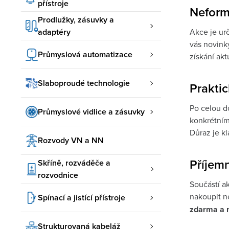
přístroje
Neformá
Prodlužky, zásuvky a
adaptéry
Akce je urč
vás novinky
Průmyslová automatizace
získání akt
Slaboproudé technologie
Praktic
Po celou do
Průmyslové vidlice a zásuvky
konkrétním
Důraz je k
Rozvody VN a NN
Příjem
Skříně, rozváděče a
rozvodnice
Součástí a
nakoupit n
Spínací a jistící přístroje
zdarma a n
Strukturovaná kabeláž