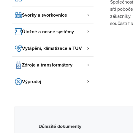
Společnost
síti poboč
Svorky a svorkovnice
zákazníky.
součástí f
Úložné a nosné systémy
Vytápění, klimatizace a TUV
Zdroje a transformátory
Výprodej
Důležité dokumenty