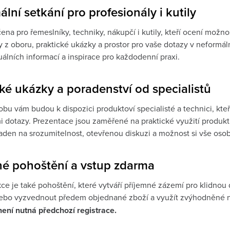
lní setkání pro profesionály i kutily
ena pro řemeslníky, techniky, nákupčí i kutily, kteří ocení možn
 z oboru, praktické ukázky a prostor pro vaše dotazy v neformáln
uálních informací a inspirace pro každodenní praxi.
ké ukázky a poradenství od specialistů
bu vám budou k dispozici produktoví specialisté a technici, kteří
i dotazy. Prezentace jsou zaměřené na praktické využití produkt
laden na srozumitelnost, otevřenou diskuzi a možnost si vše oso
né pohoštění a vstup zdarma
kce je také pohoštění, které vytváří příjemné zázemí pro klidnou
ebo vyzvednout předem objednané zboží a využít zvýhodněné n
ení nutná předchozí registrace.