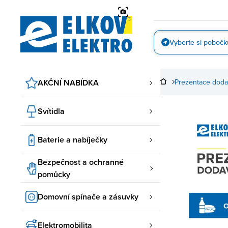
Přejít
na
obsah
Vyberte si pobočk
Vyfotit
AKČNÍ NABÍDKA
Prezentace doda
Svítidla
Baterie a nabíječky
Bezpečnost a ochranné
pomůcky
Domovní spínače a zásuvky
Elektromobilita