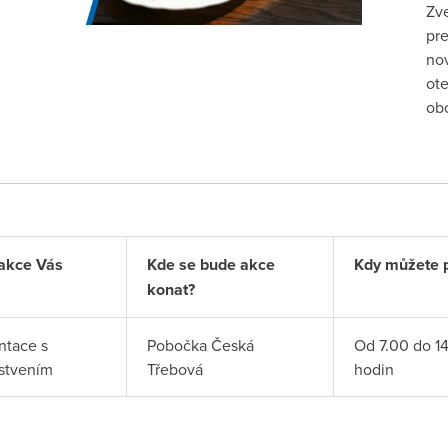
Zve
pre
nov
ote
obo
akce Vás
Kde se bude akce
Kdy můžete př
konat?
ntace s
Pobočka Česká
Od 7.00 do 1
stvením
Třebová
hodin