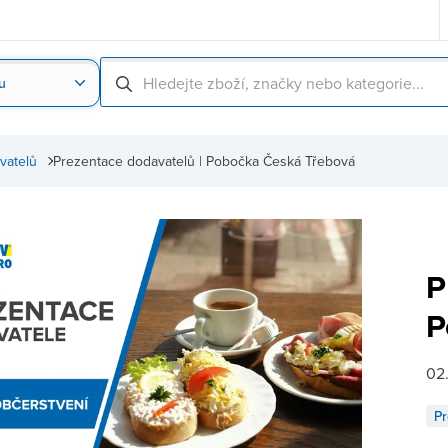
u
Nahrát obrázek produktu
Skenování čárové
vatelů
Prezentace dodavatelů | Pobočka Česká Třebová
P
P
02
Pr