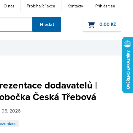
O nás
Probíhající akce
Kontakty
Přihlásit se
0,00 Kč
Hledat
ho kódu
rezentace dodavatelů |
obočka Česká Třebová
. 06. 2026
ezentace