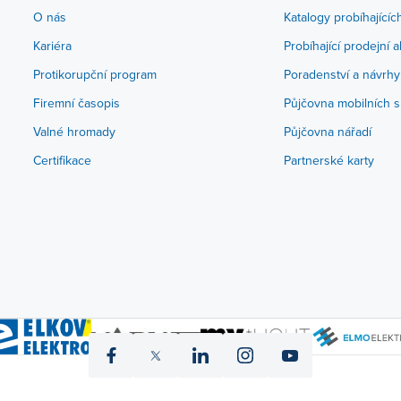
O nás
Katalogy probíhajícíc
Kariéra
Probíhající prodejní 
Protikorupční program
Poradenství a návrhy
Firemní časopis
Půjčovna mobilních s
Valné hromady
Půjčovna nářadí
Certifikace
Partnerské karty
icon
icon
icon
icon
icon
fb
twitter
linked
instagram
yt