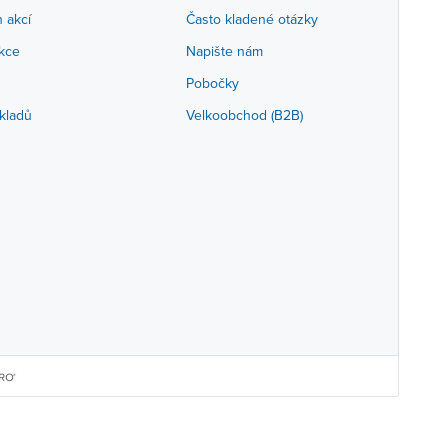
h akcí
Často kladené otázky
akce
Napište nám
Pobočky
kladů
Velkoobchod (B2B)