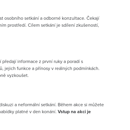
ost osobního setkání a odborné konzultace. Čekají
ím prostředí. Cílem setkání je sdílení zkušeností,
 předají informace z první ruky a poradí s
ů, jejich funkce a přínosy v reálných podmínkách.
bně vyzkoušet.
 diskuzi a neformální setkání. Během akce si můžete
abídky platné v den konání.
Vstup na akci je