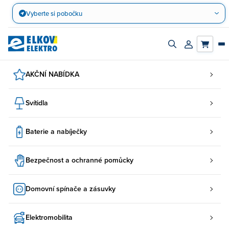
Přejít
Vyberte si pobočku
na
obsah
Zapnout/vypnout
Přihlásit/regis
vyhledávací
účet
panel
AKČNÍ NABÍDKA
Svítidla
Baterie a nabíječky
Bezpečnost a ochranné pomůcky
Domovní spínače a zásuvky
Elektromobilita