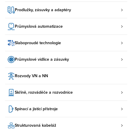
Prodlužky, zásuvky a adaptéry
Průmyslová automatizace
Slaboproudé technologie
Průmyslové vidlice a zásuvky
Rozvody VN a NN
Skříně, rozváděče a rozvodnice
Spínací a jistící přístroje
Strukturovaná kabeláž