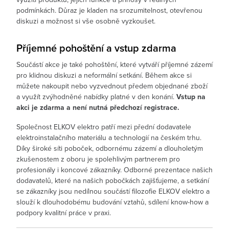
podmínkách. Důraz je kladen na srozumitelnost, otevřenou
diskuzi a možnost si vše osobně vyzkoušet.
Příjemné pohoštění a vstup zdarma
Součástí akce je také pohoštění, které vytváří příjemné zázemí
pro klidnou diskuzi a neformální setkání. Během akce si
můžete nakoupit nebo vyzvednout předem objednané zboží
a využít zvýhodněné nabídky platné v den konání.
Vstup na
akci je zdarma a není nutná předchozí registrace.
Společnost ELKOV elektro patří mezi přední dodavatele
elektroinstalačního materiálu a technologií na českém trhu.
Díky široké síti poboček, odbornému zázemí a dlouholetým
zkušenostem z oboru je spolehlivým partnerem pro
profesionály i koncové zákazníky. Odborné prezentace našich
dodavatelů, které na našich pobočkách zajišťujeme, a setkání
se zákazníky jsou nedílnou součástí filozofie ELKOV elektro a
slouží k dlouhodobému budování vztahů, sdílení know-how a
podpory kvalitní práce v praxi.