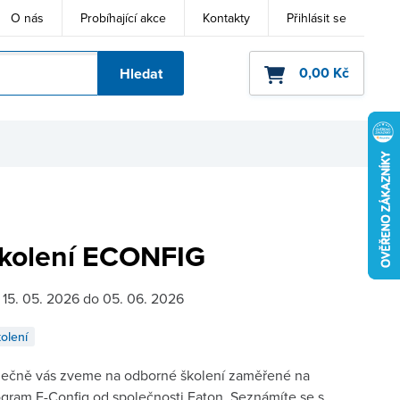
O nás
Probíhající akce
Kontakty
Přihlásit se
0,00 Kč
Hledat
ho kódu
kolení ECONFIG
15. 05. 2026 do 05. 06. 2026
olení
dečně vás zveme na odborné školení zaměřené na
gram E-Config od společnosti Eaton. Seznámíte se s