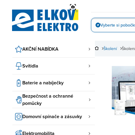
Přejít
na
obsah
Vyberte si pobočk
Vyfotit
AKČNÍ NABÍDKA
Školení
Školen
Svítidla
Baterie a nabíječky
Bezpečnost a ochranné
pomůcky
Domovní spínače a zásuvky
Elektromobilita