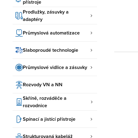
přístroje
Prodlužky, zásuvky a
adaptéry
Průmyslová automatizace
Slaboproudé technologie
Průmyslové vidlice a zásuvky
Rozvody VN a NN
Skříně, rozváděče a
rozvodnice
Spínací a jistící přístroje
Strukturovaná kabeláž