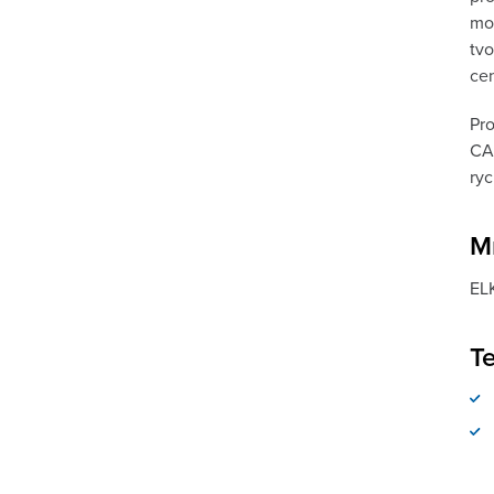
mo
tvo
cen
Pro
CA
ryc
M
ELK
Te