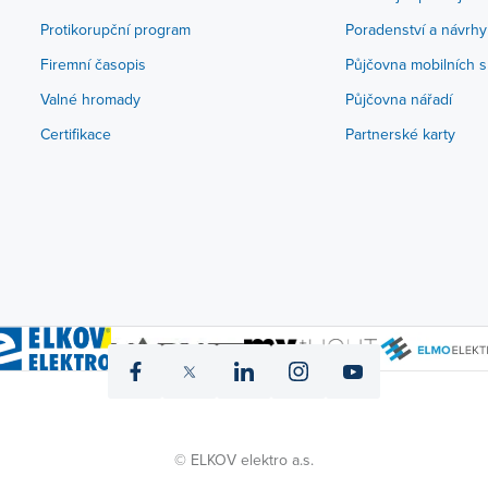
Protikorupční program
Poradenství a návrhy
Firemní časopis
Půjčovna mobilních s
Valné hromady
Půjčovna nářadí
Certifikace
Partnerské karty
icon
icon
icon
icon
icon
fb
twitter
linked
instagram
yt
© ELKOV elektro a.s.