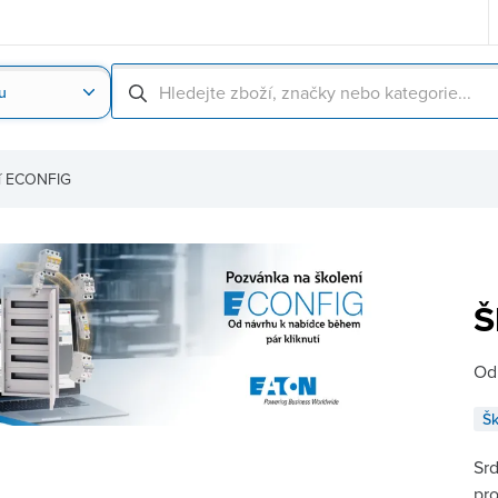
u
Nahrát obrázek produktu
Skenování čárové
í ECONFIG
Š
Od 
Šk
Sr
pro