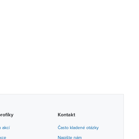
profíky
Kontakt
h akcí
Často kladené otázky
akce
Napište nám