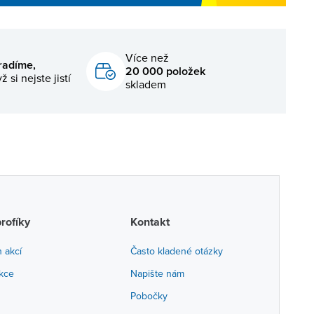
Více než
radíme,
20 000 položek
ž si nejste jistí
skladem
profíky
Kontakt
h akcí
Často kladené otázky
akce
Napište nám
Pobočky