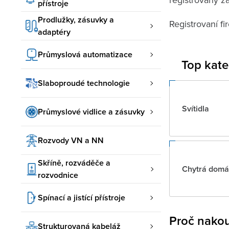
přístroje
Prodlužky, zásuvky a
Registrovaní f
adaptéry
Průmyslová automatizace
Top kate
Slaboproudé technologie
Svítidla
Průmyslové vidlice a zásuvky
Rozvody VN a NN
Skříně, rozváděče a
Chytrá domá
rozvodnice
Spínací a jistící přístroje
Proč nakou
Strukturovaná kabeláž