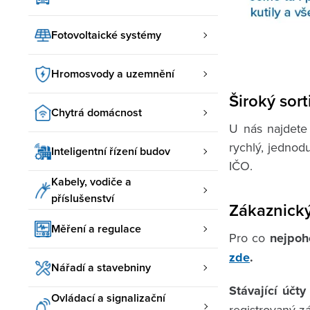
Fotovoltaické systémy
Hromosvody a uzemnění
Široký sor
Chytrá domácnost
U nás najdete
rychlý, jednod
Inteligentní řízení budov
IČO.
Kabely, vodiče a
příslušenství
Zákaznický
Měření a regulace
Pro co
nejpoh
zde
.
Nářadí a stavebniny
Stávající účty
Ovládací a signalizační
registrovaný 