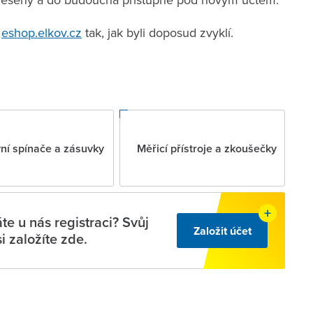
e
eshop.elkov.cz
tak, jak byli doposud zvyklí.
í spínače a zásuvky
Měřicí přístroje a zkoušečky
e u nás registraci? Svůj
Založit účet
si založíte zde.