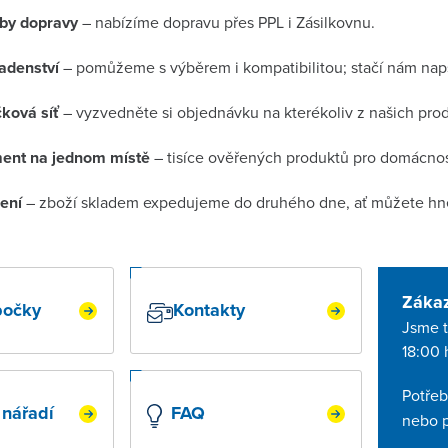
by dopravy
– nabízíme dopravu přes PPL i Zásilkovnu.
adenství
– pomůžeme s výběrem i kompatibilitou; stačí nám nap
ková síť
– vyzvedněte si objednávku na kterékoliv z našich pro
ment na jednom místě
– tisíce ověřených produktů pro domácnost 
ení
– zboží skladem expedujeme do druhého dne, ať můžete hne
Záka
bočky
Kontakty
Jsme t
18:00 
Potřeb
 nářadí
FAQ
nebo p