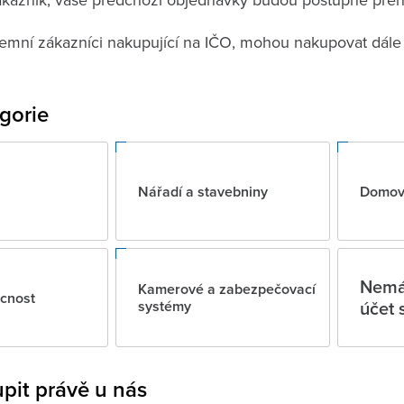
iremní zákazníci nakupující na IČO, mohou nakupovat dál
gorie
Nářadí a stavebniny
Domovn
Nemát
Kamerové a zabezpečovací
cnost
účet 
systémy
pit právě u nás