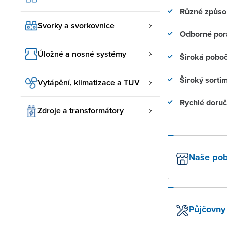
Různé způso
Svorky a svorkovnice
Odborné por
Úložné a nosné systémy
Široká poboč
Široký sorti
Vytápění, klimatizace a TUV
Rychlé doruč
Zdroje a transformátory
Naše po
Půjčovny