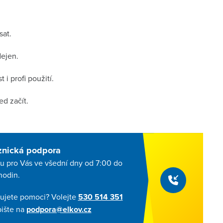
sat.
dejen.
i profi použití.
d začít.
znická podpora
u pro Vás ve všední dny od 7:00 do
hodin.
ujete pomoci? Volejte
530 514 351
ište na
podpora@elkov.cz