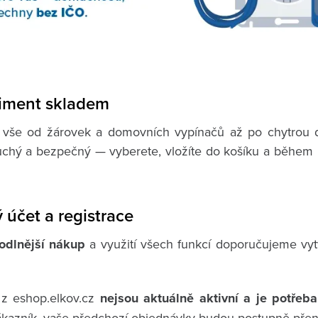
timent skladem
 vše od žárovek a domovních vypínačů až po chytrou do
uchý a bezpečný — vyberete, vložíte do košíku a během pá
 účet a registrace
odlnější nákup
a využití všech funkcí doporučujeme vytv
z eshop.elkov.cz
nejsou aktuálně aktivní a je potřeba 
zákazník, vaše předchozí objednávky budou postupně př