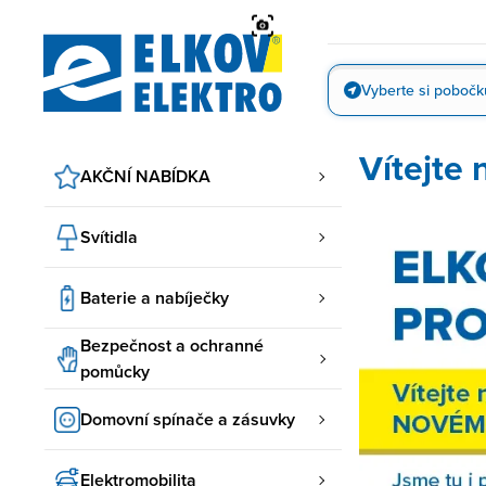
Přejít
na
obsah
Vyberte si pobočk
Vyfotit
Vítejte
AKČNÍ NABÍDKA
Svítidla
Baterie a nabíječky
Bezpečnost a ochranné
pomůcky
Domovní spínače a zásuvky
Elektromobilita