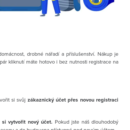
mácnost, drobné nářadí a příslušenství. Nákup je
r kliknutí máte hotovo i bez nutnosti registrace na
ořit si svůj
zákaznický účet přes novou registraci
si vytvořit nový účet.
Pokud jste náš dlouhodobý
eneseny a do budoucna přístupné pod novým účtem.