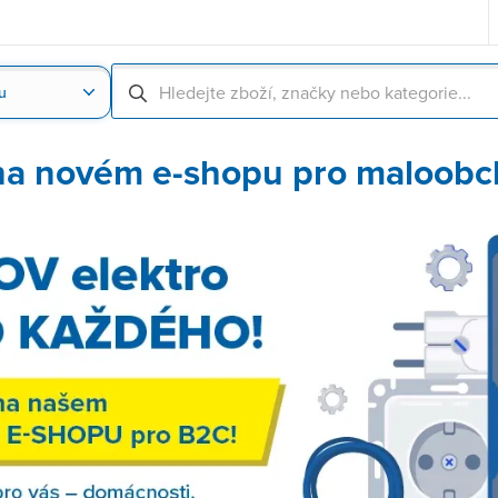
u
Nahrát obrázek produktu
Skenování čárové
 na novém e-shopu pro maloobc