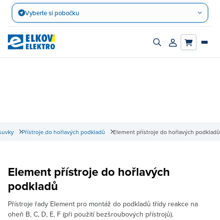
Přejít
Vyberte si pobočku
na
obsah
Zapnout/vypnout
Přihlásit/registro
vyhledávací
účet
panel
suvky
Přístroje do hořlavých podkladů
Element přístroje do hořlavých podkladů
Element přístroje do hořlavých
podkladů
Přístroje řady Element pro montáž do podkladů třídy reakce na
oheň B, C, D, E, F (při použití bezšroubových přístrojů).