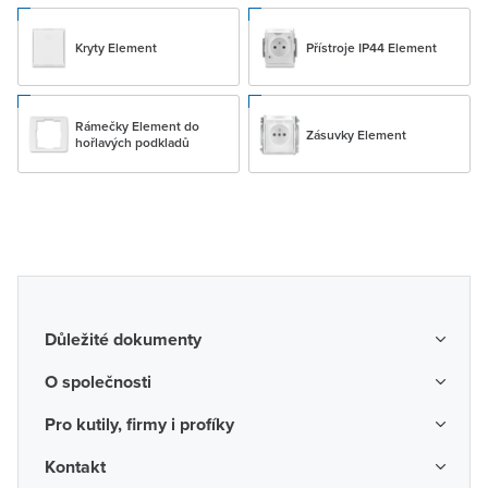
Kryty Element
Přístroje IP44 Element
Rámečky Element do
Zásuvky Element
hořlavých podkladů
Důležité dokumenty
Obchodní podmínky
O společnosti
Možnosti dopravy a platby
O nás
Pro kutily, firmy i profíky
Reklamace a vrácení zboží
Kariéra
Katalogy probíhajících akcí
Kontakt
Odstoupení od smlouvy
Protikorupční program