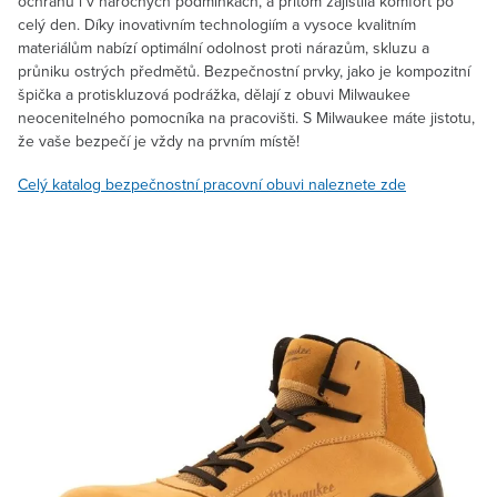
ochranu i v náročných podmínkách, a přitom zajistila komfort po
celý den. Díky inovativním technologiím a vysoce kvalitním
materiálům nabízí optimální odolnost proti nárazům, skluzu a
průniku ostrých předmětů. Bezpečnostní prvky, jako je kompozitní
špička a protiskluzová podrážka, dělají z obuvi Milwaukee
neocenitelného pomocníka na pracovišti. S Milwaukee máte jistotu,
že vaše bezpečí je vždy na prvním místě!
Celý katalog bezpečnostní pracovní obuvi naleznete zde