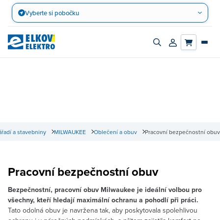
Přejít
Vyberte si pobočku
na
obsah
Zapnout/vypnout
Přihlásit/registro
vyhledávací
účet
panel
řadí a stavebniny
MILWAUKEE
Oblečení a obuv
Pracovní bezpečnostní obuv
Pracovní bezpečnostní obuv
Bezpečnostní, pracovní obuv Milwaukee je ideální volbou pro
všechny, kteří hledají maximální ochranu a pohodlí při práci.
Tato odolná obuv je navržena tak, aby poskytovala spolehlivou