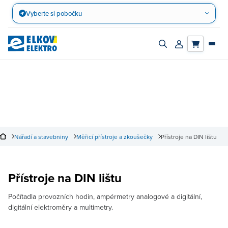
Přejít
Vyberte si pobočku
na
obsah
Zapnout/vypnout
Přihlásit/registro
vyhledávací
účet
panel
Nářadí a stavebniny
Měřicí přístroje a zkoušečky
Přístroje na DIN lištu
Přístroje na DIN lištu
Počítadla provozních hodin, ampérmetry analogové a digitální,
digitální elektroměry a multimetry.