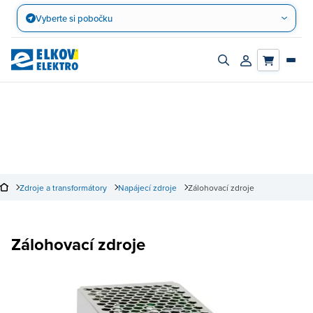
Přejít
Vyberte si pobočku
na
obsah
Zapnout/vypnout
Přihlásit/registro
vyhledávací
účet
panel
Zdroje a transformátory
Napájecí zdroje
Zálohovací zdroje
Zálohovací zdroje