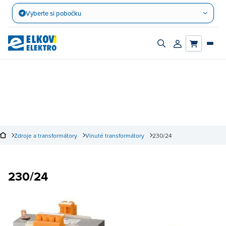
Přejít
Vyberte si pobočku
na
obsah
Zapnout/vypnout
Přihlásit/registro
vyhledávací
účet
panel
Zdroje a transformátory
Vinuté transformátory
230/24
230/24