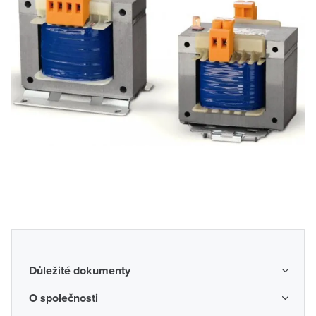
Důležité dokumenty
Obchodní podmínky
O společnosti
Možnosti dopravy a platby