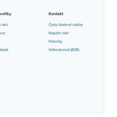
profíky
Kontakt
h akcí
Často kladené otázky
akce
Napište nám
Pobočky
kladů
Velkoobchod (B2B)