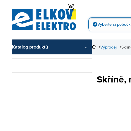
Přejít
na
obsah
Vyberte si pobočk
Vyfotit
Katalog produktů
Výprodej
Skřín
Skříně,