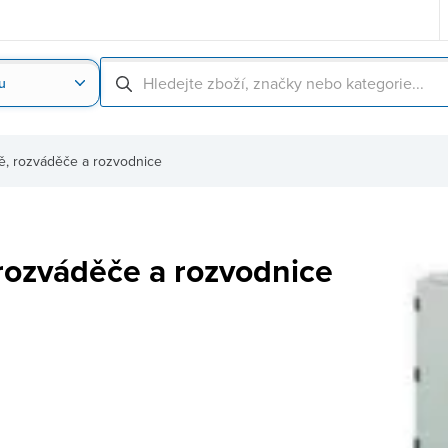
u
Nahrát obrázek produktu
Skenování čárové
ě, rozváděče a rozvodnice
 rozváděče a rozvodnice