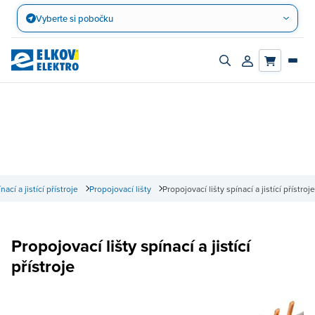
Přejít
Vyberte si pobočku
na
obsah
Zapnout/vypnout
Přihlásit/registro
vyhledávací
účet
panel
nací a jistící přístroje
Propojovací lišty
Propojovací lišty spínací a jistící přístroje
Propojovací lišty spínací a jistící
přístroje