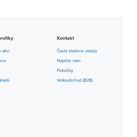
profíky
Kontakt
h akcí
Často kladené otázky
akce
Napište nám
Pobočky
kladů
Velkoobchod (B2B)