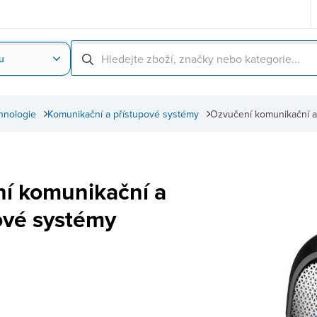
u
Nahrát obrázek produktu
Skenování čárové
hnologie
Komunikační a přístupové systémy
Ozvučení komunikační a
í komunikační a
ové systémy