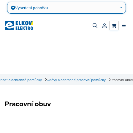
Přejít
Vyberte si pobočku
na
obsah
Zapnout/vypnout
Přihlásit/registro
vyhledávací
účet
panel
nost a ochranné pomůcky
Oděvy a ochranné pracovní pomůcky
Pracovní obuv
Pracovní obuv