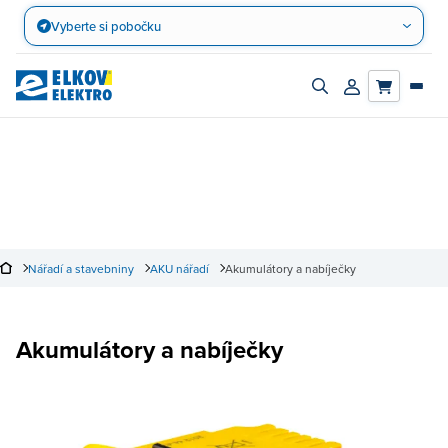
Přejít
Vyberte si pobočku
na
obsah
Zapnout/vypnout
Přihlásit/registro
vyhledávací
účet
panel
Nářadí a stavebniny
AKU nářadí
Akumulátory a nabíječky
Akumulátory a nabíječky