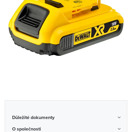
Důležité dokumenty
Obchodní podmínky
O společnosti