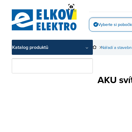
Přejít
na
obsah
Vyberte si pobočk
Vyfotit
Katalog produktů
Nářadí a stavebn
AKU svít