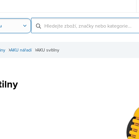
u
Nahrát obrázek produktu
Skenování čárové
iny
AKU nářadí
AKU svítilny
ilny