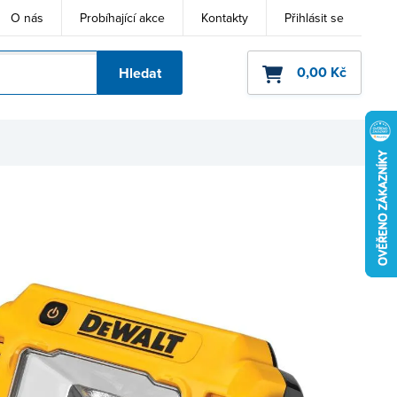
O nás
Probíhající akce
Kontakty
Přihlásit se
0,00 Kč
Hledat
ho kódu