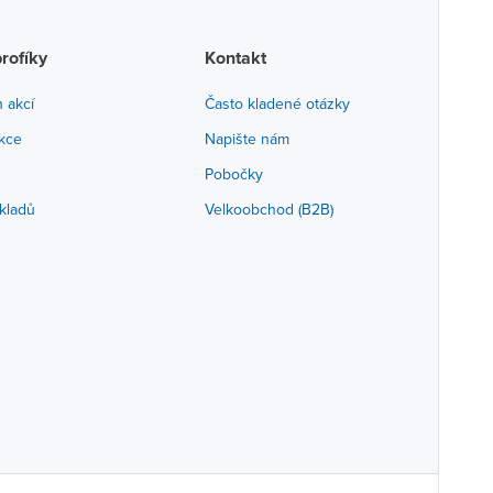
profíky
Kontakt
h akcí
Často kladené otázky
akce
Napište nám
Pobočky
kladů
Velkoobchod (B2B)