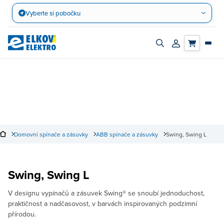
Přejít
Vyberte si pobočku
na
obsah
Zapnout/vypnout
Přihlásit/registro
vyhledávací
účet
panel
Domovní spínače a zásuvky
ABB spínače a zásuvky
Swing, Swing L
Swing, Swing L
V designu vypínačů a zásuvek Swing® se snoubí jednoduchost,
praktičnost a nadčasovost, v barvách inspirovaných podzimní
přírodou.