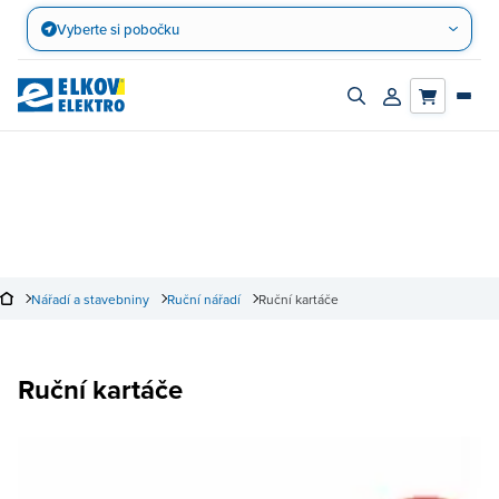
Přejít
Vyberte si pobočku
na
obsah
Zapnout/vypnout
Přihlásit/registro
vyhledávací
účet
panel
Nářadí a stavebniny
Ruční nářadí
Ruční kartáče
Ruční kartáče