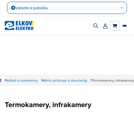
Přejít
Vyberte si pobočku
na
obsah
Zapnout/vypnout
Přihlásit/registro
vyhledávací
účet
panel
Nářadí a stavebniny
Měřicí přístroje a zkoušečky
Termokamery, infrakamery
Termokamery, infrakamery