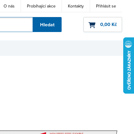
O nás
Probíhající akce
Kontakty
Přihlásit se
0,00 Kč
Hledat
ho kódu