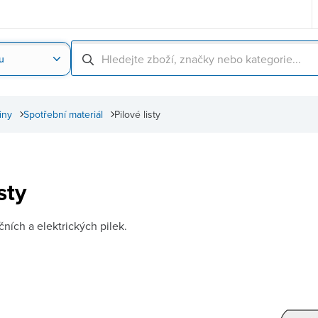
u
Nahrát obrázek produktu
Skenování čárové
iny
Spotřební materiál
Pilové listy
sty
učních a elektrických pilek.