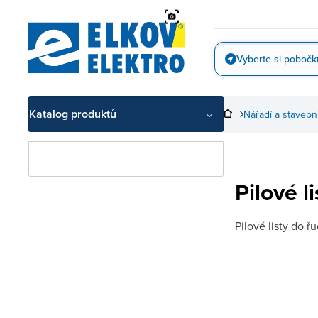
Přejít
na
obsah
Vyberte si pobočk
Vyfotit
Katalog produktů
Nářadí a stavebn
Pilové li
Pilové listy do ř