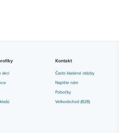
profíky
Kontakt
h akcí
Často kladené otázky
akce
Napište nám
Pobočky
kladů
Velkoobchod (B2B)