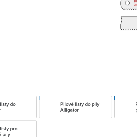
listy do
Pilové listy do pily
y
Alligator
listy pro
 pily