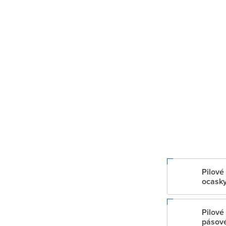
Pilové 
ocask
Pilové 
pásové