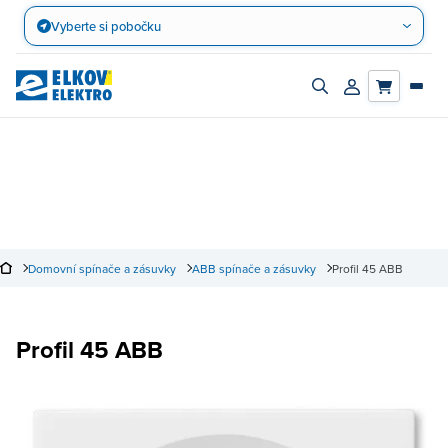
Přejít
Vyberte si pobočku
na
obsah
Zapnout/vypnout
Přihlásit/registro
vyhledávací
účet
panel
Domovní spínače a zásuvky
ABB spínače a zásuvky
Profil 45 ABB
Profil 45 ABB